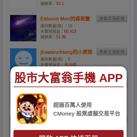
報酬率：
54.1
Eidoron Mori的森夜靈
庫存數量(張) ：10
未實現損益：
60,413
報酬率：
51.86
jirawanchiang的小資族
庫存數量(張) ：8
未實現損益：
45,649
報酬率：
47.62
股市大富翁手機 APP
蘇怡青的蘇怡青
庫存數量(張) ：10
未實現損益：
56,568
報酬率：
47.01
超過百萬人使用
CMoney 股票虛擬交易平台
Kay Yiu的首富
庫存數量(張) ：5
未實現損益：
28,119
報酬率：
46.61