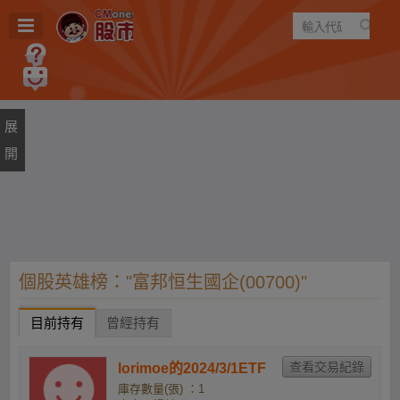
遊戲
規則
建議
個股英雄榜："富邦恒生國企(00700)"
目前持有
曾經持有
lorimoe的2024/3/1ETF
庫存數量(張) ：1