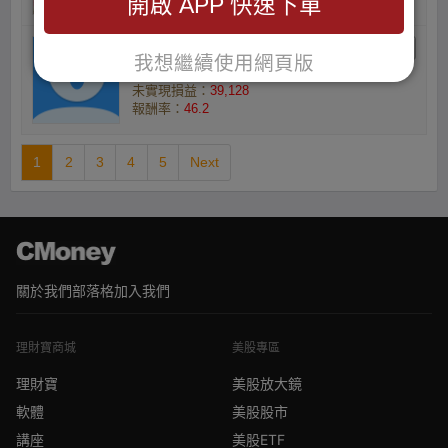
開啟 APP 快速下單
ql5ukfjbjx的小資族
我想繼續使用網頁版
庫存數量(張) ：7
未實現損益：
39,128
報酬率：
46.2
1
2
3
4
5
Next
關於我們
部落格
加入我們
理財寶商城
美股專區
理財寶
美股放大鏡
軟體
美股股市
講座
美股ETF