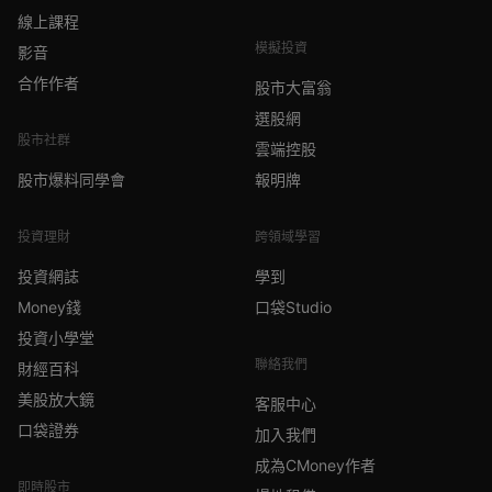
線上課程
模擬投資
影音
合作作者
股市大富翁
選股網
股市社群
雲端控股
股市爆料同學會
報明牌
投資理財
跨領域學習
投資網誌
學到
Money錢
口袋Studio
投資小學堂
聯絡我們
財經百科
美股放大鏡
客服中心
口袋證券
加入我們
成為CMoney作者
即時股市