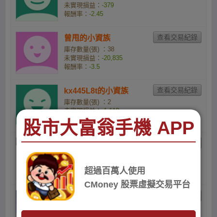
未實現損益：
-379
報酬率：
-2.45
曾甩的小資族
庫存數量(張) ：38
未實現損益：
-20,835
報酬率：
-3.5
kx445L8t的小資族
庫存數量(張) ：2
未實現損益：
-1,118
報酬率：
-3.57
股市大富翁手機 APP
賴冠軒的小資族
庫存數量(張) ：1
未實現損益：
-589
超過百萬人使用
報酬率：
-3.75
CMoney 股票虛擬交易平台
凜櫻的小資族
庫存數量(張) ：5
未實現損益：
-3,447