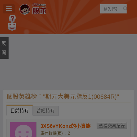
遊戲
規則
建議
個股英雄榜："期元大美元指反1(00684R)"
目前持有
曾經持有
3XS6vYKonz的小資族
庫存數量(張) ：2