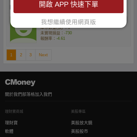
開啟 APP 快速下單
報酬率：
-4.36
HK的主題
我想繼續使用網頁版
庫存數量(張) ：1
未實現損益：
-730
報酬率：
-4.61
1
2
3
Next
關於我們
部落格
加入我們
理財寶商城
美股專區
理財寶
美股放大鏡
軟體
美股股市