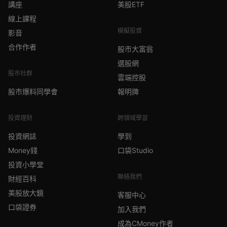
講座
美股ETF
線上課程
模擬投資
影音
合作作者
股市大富翁
選股網
股市社群
雲端控股
股市爆料同學會
報明牌
投資理財
跨領域學習
投資網誌
學到
Money錢
口袋Studio
投資小學堂
聯絡我們
財經百科
美股放大鏡
客服中心
口袋證券
加入我們
成為CMoney作者