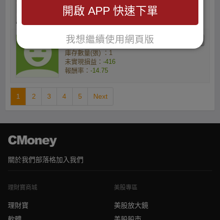
未實現損益：
-8,189
開啟 APP 快速下單
報酬率：
-14.47
我想繼續使用網頁版
dtust6hrmy的小資族
庫存數量(張) ：1
未實現損益：
-416
報酬率：
-14.75
1
2
3
4
5
Next
關於我們
部落格
加入我們
理財寶商城
美股專區
理財寶
美股放大鏡
軟體
美股股市