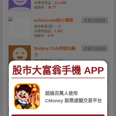
未實現損益：
111,646
報酬率：
34.77
ecb5scxahl的小資族
庫存數量(張) ：15
未實現損益：
2,452
報酬率：
6.97
Battery Chih的哈比騎
士
庫存數量(張) ：550
未實現損益：
-85,901
股市大富翁手機 APP
報酬率：
-6.06
溫俊維的小資族
庫存數量(張) ：5
未實現損益：
-870
超過百萬人使用
報酬率：
-10.92
CMoney 股票虛擬交易平台
Easier Lee的多1.43
庫存數量(張) ：20