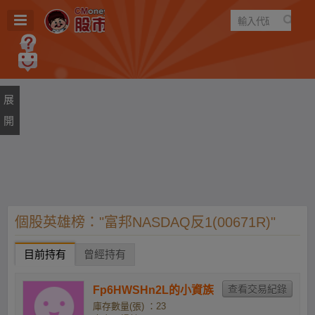
遊戲
規則
建議
個股英雄榜："富邦NASDAQ反1(00671R)"
目前持有
曾經持有
Fp6HWSHn2L的小資族
庫存數量(張) ：23