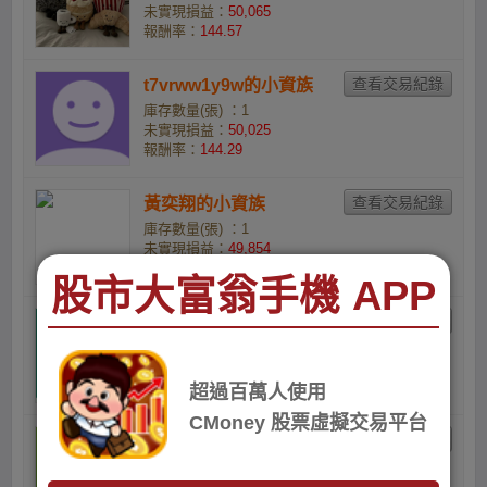
未實現損益：
50,065
報酬率：
144.57
t7vrww1y9w的小資族
庫存數量(張) ：1
未實現損益：
50,025
報酬率：
144.29
黃奕翔的小資族
庫存數量(張) ：1
未實現損益：
49,854
報酬率：
143.09
股市大富翁手機 APP
鄭永展的小資族
庫存數量(張) ：10
未實現損益：
488,128
報酬率：
136.04
超過百萬人使用
CMoney 股票虛擬交易平台
林靖國的小資族
庫存數量(張) ：2
未實現損益：
97,516