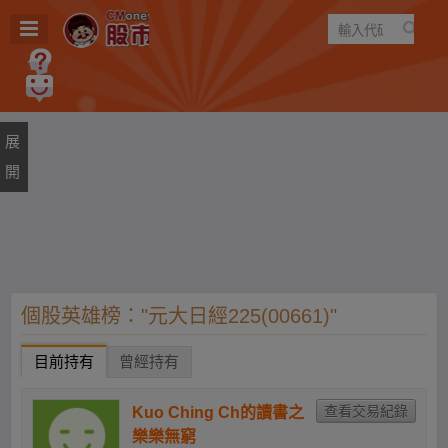
遊戲
規則
建議
個股英雄榜："元大日經225(00661)"
目前持有
曾經持有
Kuo Ching Ch的讀書之
樂樂無窮