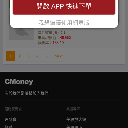
報酬率：
135.68
開啟 APP 快速下單
S2L 11 陳淳羿 Justin的
我想繼續使用網頁版
小資族
庫存數量(張) ：1
未實現損益：
48,683
報酬率：
135.19
1
2
3
4
5
Next
關於我們
部落格
加入我們
理財寶商城
美股專區
理財寶
美股放大鏡
軟體
美股股市