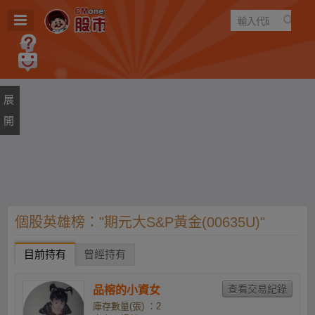
遊戲
規則
建議
個股英雄榜："期元大S&P黃金(00635U)"
目前持有
曾經持有
品榕的小資女
庫存數量(張) ：2