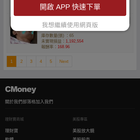
報酬率：
182.83
開啟 APP 快速下單
買啥跌啥跌鐵人的小資
我想繼續使用網頁版
族
庫存數量(張) ：65
未實現損益：
1,192,554
報酬率：
168.96
1
2
3
4
5
Next
關於我們
部落格
加入我們
理財寶商城
美股專區
理財寶
美股放大鏡
軟體
美股股市