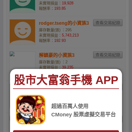
未實現損益：
19,928
報酬率：
193.85
rodger.tseng的小資族3
庫存數量(張) ：295
未實現損益：
5,743,213
報酬率：
192.93
解鎮豪的小資族3
庫存數量(張) ：2
未實現損益：
39,235
報酬率：
185.25
股市大富翁手機 APP
Zhewei Tsai的喵喵
庫存數量(張) ：1
未實現損益：
18,907
報酬率：
183.56
超過百萬人使用
CMoney 股票虛擬交易平台
熊翊程的小資族
庫存數量(張) ：3
未實現損益：
56,088