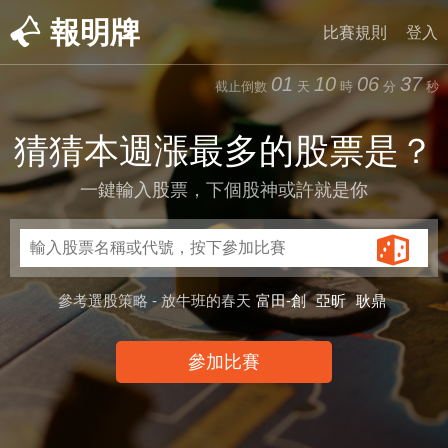
報明牌
比賽規則
登入
01
10
06
37
截止倒數
天
時
分
秒
猜猜本週漲最多的股票是？
一鍵輸入股票，下個股神或許就是你
參考選股策略 - 放牛班的春天
富田-創
亞昕
耿鼎
參加比賽