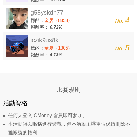
g55yskdh77
4
標的：
金居（8358）
No.
報酬率：
6.72%
iczik9us8k
5
標的：
華夏（1305）
No.
報酬率：
4.13%
比賽規則
活動資格
任何人登入 CMoney 會員即可參加。
本活動得以暱稱進行遊戲，但本活動主辦單位保留刪除不
雅帳號的權利。