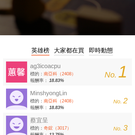
英雄榜
大家都在買
即時動態
1
ag3icoacpu
No.
標的：
南亞科（2408）
報酬率：
18.83%
MinshyongLin
2
標的：
南亞科（2408）
No.
報酬率：
18.83%
蔡宜呈
3
標的：
奇鋐（3017）
No.
報酬率：
13.75%