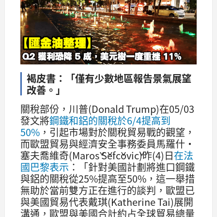
褐皮書：「僅有少數地區報告景氣展望
改善。」
關稅部份，川普(Donald Trump)在05/03
發文將
鋼鐵和鋁的關稅於6/4提高到
50%
，引起市場對於關稅貿易戰的觀望，
而歐盟貿易與經濟安全事務委員馬羅什·
塞夫喬維奇(Maroš Šefčovič)昨(4)日
在法
國巴黎表示
：「針對美國計劃將進口鋼鐵
與鋁的關稅從25%提高至50%，這一舉措
無助於當前雙方正在進行的談判，歐盟已
與美國貿易代表戴琪(Katherine Tai)展開
溝通，歐盟與美國合計約占全球貿易總量