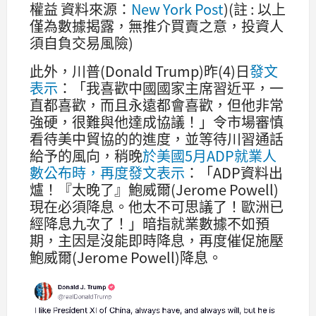
權益 資料來源：
New York Post
)(註 : 以上
僅為數據揭露，無推介買賣之意，投資人
須自負交易風險)
此外，川普(Donald Trump)昨(4)日
發文
表示
：「我喜歡中國國家主席習近平，一
直都喜歡，而且永遠都會喜歡，但他非常
強硬，很難與他達成協議！」令市場審慎
看待美中貿協的的進度，並等待川習通話
給予的風向，稍晚
於美國5月ADP就業人
數公布時，再度發文表示
：「ADP資料出
爐！『太晚了』鮑威爾(Jerome Powell)
現在必須降息。他太不可思議了！歐洲已
經降息九次了！」暗指就業數據不如預
期，主因是沒能即時降息，再度催促施壓
鮑威爾(Jerome Powell)降息。