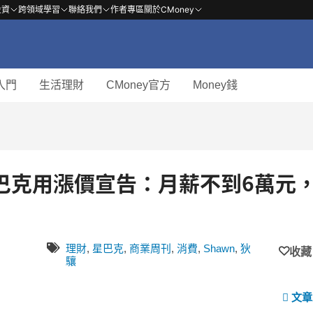
投資
跨領域學習
聯絡我們
作者專區
關於CMoney
入門
生活理財
CMoney官方
Money錢
星巴克用漲價宣告：月薪不到6萬元
理財
,
星巴克
,
商業周刊
,
消費
,
Shawn
,
狄
收藏
驤
文章