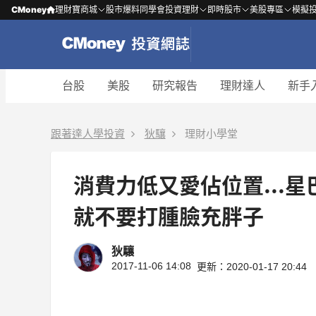
CMoney
理財寶商城
股市爆料同學會
投資理財
即時股市
美股專區
模擬
台股
美股
研究報告
理財達人
新手
跟著達人學投資
狄驤
理財小學堂
消費力低又愛佔位置...
就不要打腫臉充胖子
狄驤
2017-11-06 14:08
更新：2020-01-17 20:44