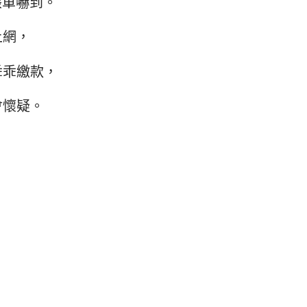
帳單嚇到。
上網，
乖乖繳款，
會懷疑。