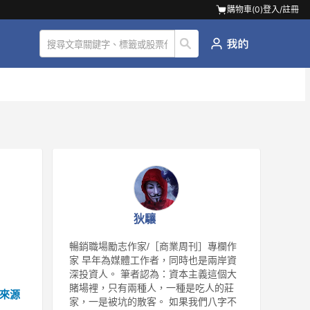
購物車(
0
)
登入/註冊
，
狄驤
暢銷職場勵志作家/［商業周刊］專欄作
家 早年為媒體工作者，同時也是兩岸資
深投資人。 筆者認為：資本主義這個大
賭場裡，只有兩種人，一種是吃人的莊
來源
家，一是被坑的散客。 如果我們八字不