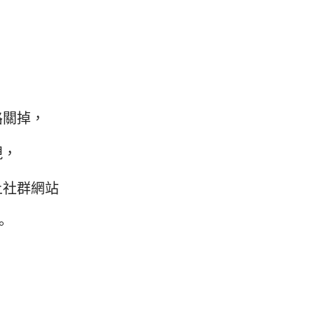
路關掉，
現，
上社群網站
。