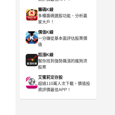
籌碼K線
多種籌碼選股功能、分析贏
家大戶！
價值K線
一分鐘從基本面評估股票價
值
起漲K線
幫你找到強勢飆漲的瘋狗流
股票
艾蜜莉定存股
超過110萬人次下載，價值投
資評價最佳APP！