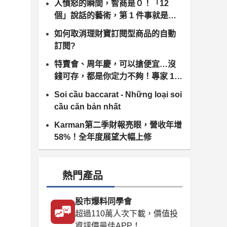
人憤怒的瞬間，智商是０！「12
個」說話的藝術，第 1 件事就是告
訴你：急事，應該慢慢說...
如何取消理財寶訂閱型商品的自動
訂閱?
特賣會、周年慶，可以搶便宜…沒
錢可存，都是你定力不夠！專家 1
招教你退休多領 120 萬！
Soi cầu baccarat - Những loại soi
cầu căn bản nhất
Karman第二季財報亮眼，營收年增
58%！全年度展望大幅上修
熱門產品
股市爆料同學會
超過110萬人次下載，價值投
資評價最佳APP！