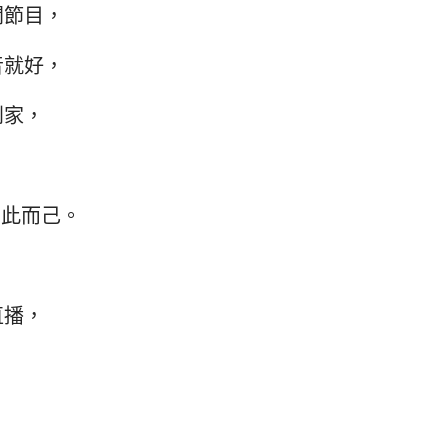
聞節目，
音就好，
到家，
如此而己。
直播，