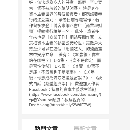
好，無法成為吃人的莊家，那麼，至少要
當一個不被坑殺的聰明賭客。 這是身在
資本主義世界的每個投資者，都應該要奉
行的江湖鐵則。 筆者目前專職寫作，著
作曾多次登上博客來網路書店［商業理財
類］暢銷排行榜第一名。 此外，筆者多
年來也是［商業周刊］網站專欄作家，立
志把資本主義的祕密公諸於世，讓散戶大
眾至少可以在這個「用錢吃人」的殘酷叢
林中安身立命。 著有：《30歲後，你會
站在哪裡？》1~3集、《富不是命定，而
是習性使然》 1~3集 、《其實，鈔票不
是錢，不景氣也不是壞事》、《10年
後，你想成為流浪漢還是富翁？》、《狄
式白話【總體經濟學】》 歡迎加入作者
Facebook：狄驤的資本主義求生筆記
(https://www.facebook.com/deehsiang/)
作者Youtube頻道：狄驤說真的
DeeHsiang(https://bit.ly/2WtIF7W)