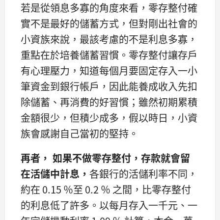
若是從領息多寡的角度來看，零存整付確
實不是最好的儲蓄方式，但對剛出社會的
小資族來說，最該考慮的不是利息多寡，
重點在於培養儲蓄習慣。零存整付讓存戶
有心理壓力，知道每個月要固定存入一小
筆資金到銀行帳戶，因此能養成收入先扣
除儲蓄、再消費的好習慣；雖然初期累積
金額很少，但積少成多，假以時日，小資
族會感謝自己當初的堅持。
再者， 如果不做零存整付，
存款就會留
在活儲中計息，
各銀行的活儲利率不同，
約在 0.15 ％至 0.2 ％ 之間，比零存整付
的利息低了許多。以每月存入一千元、一