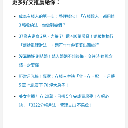
更多好文推薦給你：
成為有錢人的第一步：整理錢包！「存錢達人」都用這
3 種收納法，你做到幾個？
37歲夫妻育 2兒，力拚 7年還 400萬房貸！她嚴格執行
「斷捨離理財法」，還可年年帶婆婆出國旅行
沒溝通好 別結婚！踏入婚姻不想後悔，交往時 這觀念
請一定要懂
拒當月光族！專家：存錢三字訣「省、存、配」，月薪
5 萬 也能買下 70 坪大房子！
美女主播 年存 20萬，目標５年完成買房夢！存錢心
訣：「3322分帳戶法，管理支出 不馬虎！」