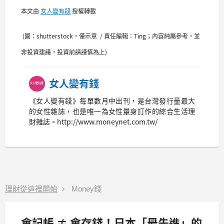
本文由
女人變有錢
授權轉載
(圖：shutterstock，僅示意 / 責任編輯：Ting；內容純屬參考，並
非投資建議，投資前請謹慎為上)
女人變有錢
《女人變有錢》每單數月中出刊，是台灣發行量最大
的女性雜誌，也是唯一為女性量身訂作的綜合生活理
財雜誌。http://www.moneynet.com.tw/
理財從這裡開始
Money錢
會記帳 ≠ 會存錢！日本「最先進」的