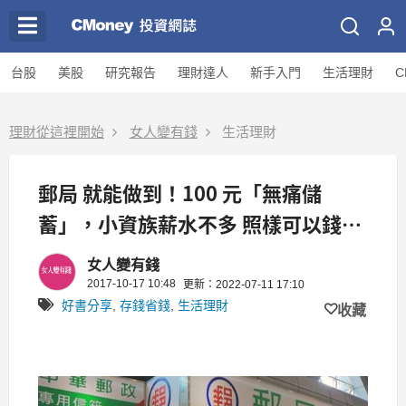
台股
美股
研究報告
理財達人
新手入門
生活理財
C
理財從這裡開始
女人變有錢
生活理財
郵局 就能做到！100 元「無痛儲
蓄」，小資族薪水不多 照樣可以錢滾
錢！
女人變有錢
2017-10-17 10:48
更新：2022-07-11 17:10
好書分享
,
存錢省錢
,
生活理財
收藏