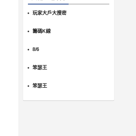
玩家大戶大搜密
籌碼K線
8/6
笨瑟王
笨瑟王