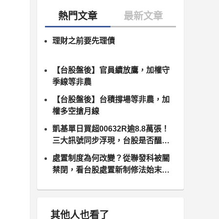
理財之前要先理債
【台股盤後】官員續放鷹，加權守
季線等非農
【台股盤後】台積撐場等非農，加
權多空搶月線
凱基單日買超00632R逾8.8萬張！
三大訊號同步浮現，台股是否醞釀
變盤？
處置制度為何改變？從聯發科被關
禁閉，看台股處置新制修法始末（8
月10日正式上路）
其他人也看了