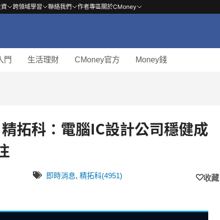
投資
跨領域學習
聯絡我們
作者專區
關於CMoney
入門
生活理財
CMoney官方
Money錢
51 精拓科：電腦IC設計公司穩健成
注
即時消息
,
精拓科(4951)
收藏