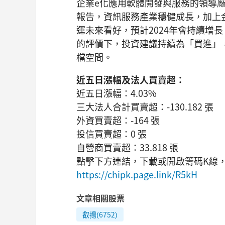
企業e化應用軟體開發與服務的領導
報告，資訊服務產業穩健成長，加上
運未來看好，預計2024年會持續增長
的評價下，投資建議持續為「買進」
檔空間。
近五日漲幅及法人買賣超：
近五日漲幅：4.03%
三大法人合計買賣超：-130.182 張
外資買賣超：-164 張
投信買賣超：0 張
自營商買賣超：33.818 張
點擊下方連結，下載或開啟籌碼K線
https://chipk.page.link/R5kH
文章相關股票
叡揚(6752)