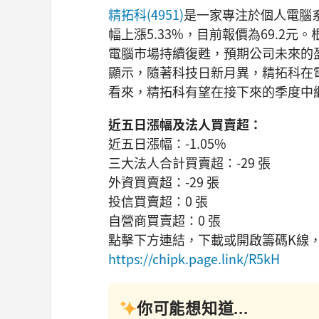
精拓科(4951)
是一家專注於個人電腦
幅上漲5.33%，目前報價為69.2
電腦市場持續復甦，預期公司未來的
顯示，隨著科技日新月異，精拓科在
看來，精拓科有望在接下來的季度中
近五日漲幅及法人買賣超：
近五日漲幅：-1.05%
三大法人合計買賣超：-29 張
外資買賣超：-29 張
投信買賣超：0 張
自營商買賣超：0 張
點擊下方連結，下載或開啟籌碼K線
https://chipk.page.link/R5kH
你可能想知道...