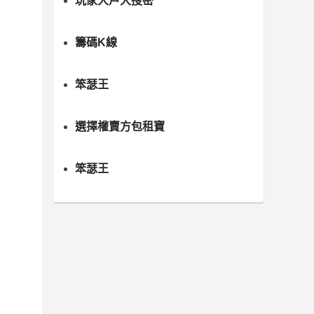
玩家大戶大搜密
籌碼K線
笨瑟王
選擇權賣方包租寶
笨瑟王