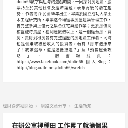
dolin66數字與思考的遊戲時間，一同探討房地產、股
票乃至於其他社會及經濟議題，表象背後的潛在趨
勢。 作者簡介 民國66年出生，畢業於國立成功大學土
木工程研究所，畢業迄今均從事房屋建築管理工作，
曾完整參與上億元之集合住宅興建作業；更於房價高
檔盤旋時賣屋，獲利達數倍以上，是一個從蓋房、買
房、賣房到租房皆有完整經歷的房地產工作者。同時
也是個賺取被動收入的投資者，著有「房市泡沫來
了！我該逃命，還是逢低搶進？」及「預售屋全攻
略」。 臉書粉絲頁：
https://www.facebook.com/dolin66 個人Blog：
http://blog.xuite.net/dolin66/wretch
理財從這裡開始
網路文章分享
生活新知
在辦公室裡種田 工作累了就摘個果