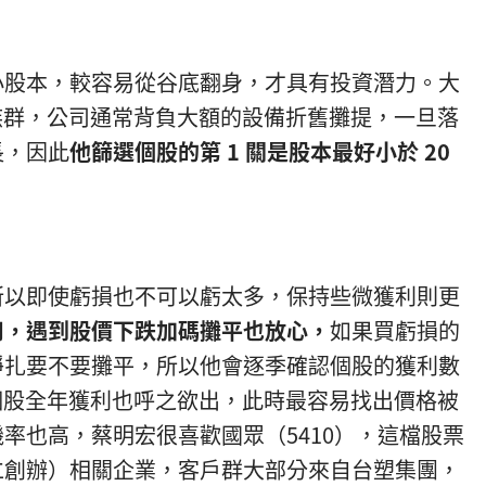
小股本，較容易從谷底翻身，才具有投資潛力。大
 族群，公司通常背負大額的設備折舊攤提，一旦落
長，因此
他篩選個股的第 1 關是股本最好小於 20
所以即使虧損也不可以虧太多，保持些微獲利則更
司，
遇到股價下跌
加碼攤平也放心，
如果買虧損的
掙扎要不要攤平，所以他會逐季確認個股的獲利數
，個股全年獲利也呼之欲出，此時最容易找出價格被
率也高，蔡明宏很喜歡國眾（5410），這檔股票
仁創辦）相關企業，客戶群大部分來自台塑集團，