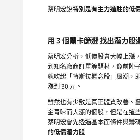
蔡明宏說
特別是有主力進駐的低
用 3 個關卡篩選 找出潛力股
蔡明宏分析，低價股會大幅上漲
到知名廠商訂單等題材，像前陣子
就吹起「特斯拉概念股」風潮，即
漲到 30 元。
雖然也有少數是真正體質改善、
金青睞而大漲的個股，但是在這
蔡明宏會先透過基本面條件與籌
的低價潛力股