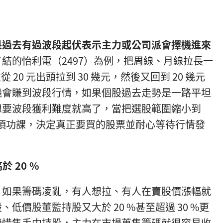
果過去有過波段起伏表示主力或公司派會擇機進來
結的怡利電（2497）為例，把周線、月線拉長一
從 20 元出頭拉到 30 幾元，然後又回到 20 幾元
機會賺到波段行情，如果個股過去走勢是一路平坦
想要波段獲利難度就高了，當把選股範圍縮小到
下幾項功課，決定真正要買的股票並耐心等待行情發
 20 %
，如果籌碼凌亂，有人想拉、有人在賣股價漲幅就
低價股董監持股又大於 20 %甚至超過 30 %更
營惜售手中持股，主力在市場蒐集籌碼就很容易收