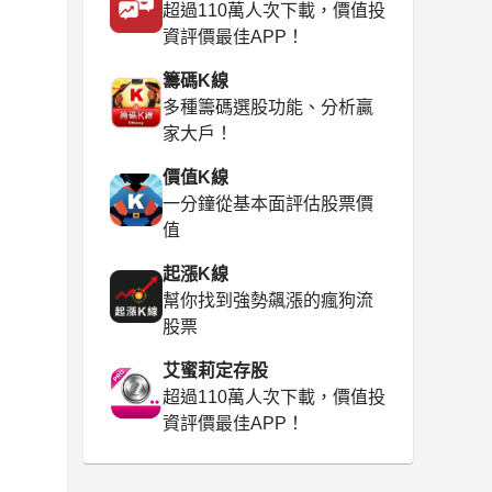
超過110萬人次下載，價值投
資評價最佳APP！
籌碼K線
多種籌碼選股功能、分析贏
家大戶！
價值K線
一分鐘從基本面評估股票價
值
起漲K線
幫你找到強勢飆漲的瘋狗流
股票
艾蜜莉定存股
超過110萬人次下載，價值投
資評價最佳APP！