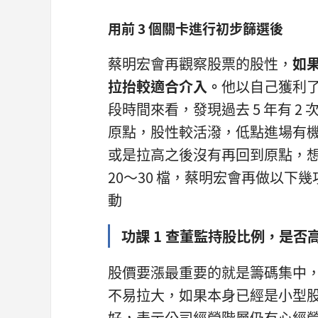
用前 3 個關卡進行初步篩選後
蔡明宏會再觀察股票的股性，
如
拉抬較適合介入。
他以自己獲利了
段時間來看，發現過去 5 年有 2 次
原點，股性較活潑，低點進場有
或是拉高之後沒有再回到原點，
20～30 檔，蔡明宏會再做以
動
功課 1 查董監持股比例，是否高於
股價要漲最重要的就是籌碼集中
不易拉大，如果本身已經是小型股、
好，表示公司經營階層仍有心經