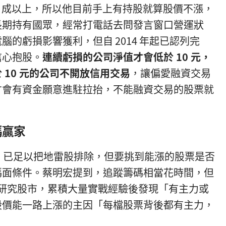
7 成以上，所以他目前手上有持股就算股價不漲，
長期持有國眾，經常打電話去問發言窗口營運狀
的虧損影響獲利，但自 2014 年起已認列完
信心抱股。
連續虧損的公司淨值才會低於 10 元，
10 元的公司不開放信用交易
，讓偏愛融資交易
才會有資金願意進駐拉抬，不能融資交易的股票就
碼贏家
，
已足以把地雷股排除，但要挑到能漲的股票是否
碼面條件。蔡明宏提到，追蹤籌碼相當花時間，但
專心研究股市，累積大量實戰經驗後發現「有主力或
股價能一路上漲的主因「每檔股票背後都有主力，