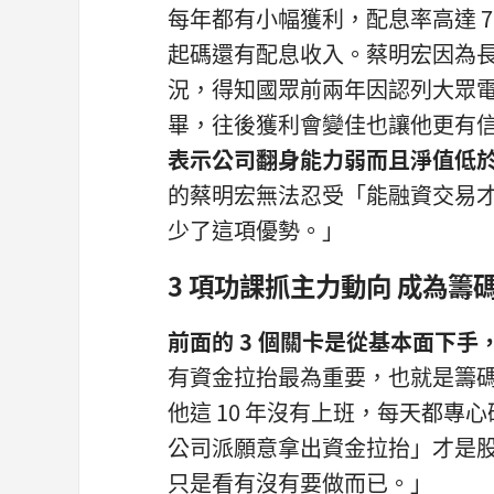
每年都有小幅獲利，配息率高達 
起碼還有配息收入。蔡明宏因為
況，得知國眾前兩年因認列大眾電腦
畢，往後獲利會變佳也讓他更有
表示公司翻身能力弱而且淨值低於 
的蔡明宏無法忍受「能融資交易
少了這項優勢。」
3 項功課抓主力動向 成為籌
前面的 3 個關卡是從基本面下手
有資金拉抬最為重要，也就是籌
他這 10 年沒有上班，每天都
公司派願意拿出資金拉抬」才是
只是看有沒有要做而已。」