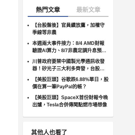
【台股盤後】官員續放鷹，加權守
季線等非農
本週兩大事件接力：8/4 AMD財報
驗證AI算力、8/7非農定調升息預
期，台股供應鏈誰卡位最佳？
川普政府要禁中國製光學通訊收發
器！矽光子三大利多齊發，台股供
應鏈同步噴出
【美股巨頭】谷歌跌6.88%單日，股
價在算一筆PayPal的帳？
【美股巨頭】SpaceX首份財報今晚
出爐，Tesla合併傳聞點燃市場想像
其他人也看了