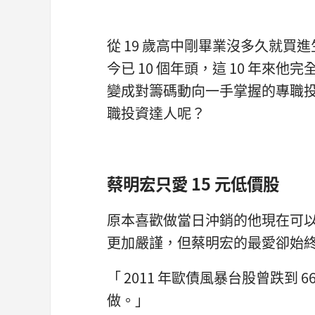
從 19 歲高中剛畢業沒多久就
今已 10 個年頭，這 10 年
變成對籌碼動向一手掌握的專職
職投資達人呢？
蔡明宏只愛 15 元低價股
原本喜歡做當日沖銷的他現在可
更加嚴謹，但蔡明宏的最愛卻始終
「 2011 年歐債風暴台股曾跌到 6
做。」