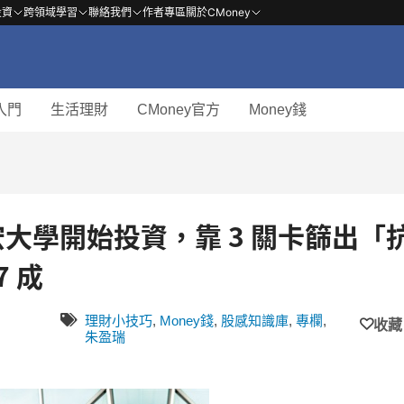
投資
跨領域學習
聯絡我們
作者專區
關於CMoney
入門
生活理財
CMoney官方
Money錢
宏大學開始投資，靠 3 關卡篩出「
 成
理財小技巧
,
Money錢
,
股感知識庫
,
專欄
,
收藏
朱盈瑞