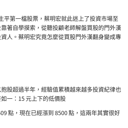
買進生平第一檔股票，蔡明宏就此迷上了投資市場至
來他完全靠著自學摸索，從聽投顧老師解盤買股的門外漢
投資人。蔡明宏究竟怎麼從買股門外漢翻身變成專
以抱股超過半年，經驗值累積越來越多投資紀律也
如一：15 元上下的低價股
609 點，現在已經漲到 8500 點，這兩年其實很好