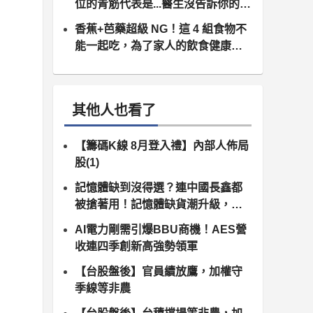
位的青筋代表是...醫生沒告訴你的祕
密！
香蕉+芭藥超級 NG！這 4 組食物不
能一起吃，為了家人的飲食健康，
趕緊收藏吧！
其他人也看了
【籌碼K線 8月登入禮】內部人佈局
股(1)
記憶體缺到沒得選？連中國長鑫都
被搶著用！記憶體缺貨潮升級，南
亞科、群聯領軍噴發
AI電力剛需引爆BBU商機！AES營
收連四季創新高強勢領軍
【台股盤後】官員續放鷹，加權守
季線等非農