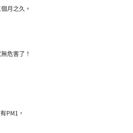
三個月之久。
就無危害了！
有PM1，