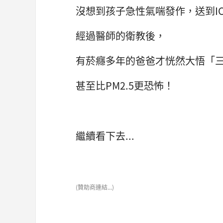
沒想到孩子急性氣喘發作，送到I
經過醫師的衛教後，
有菸癮多年的爸爸才恍然大悟「
甚至比PM2.5更恐怖！
繼續看下去...
(贊助商連結...)