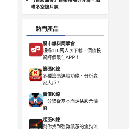
【台股盤後】台積撐場等非農，加
權多空搶月線
熱門產品
股市爆料同學會
超過110萬人次下載，價值投
資評價最佳APP！
籌碼K線
多種籌碼選股功能、分析贏
家大戶！
價值K線
一分鐘從基本面評估股票價
值
起漲K線
幫你找到強勢飆漲的瘋狗流