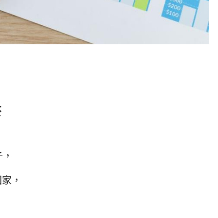
菸
子，
回家，