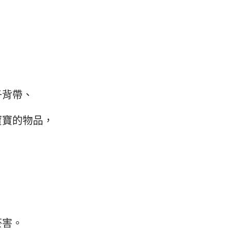
、
子背帶、
寶寶的物品，
菸害。