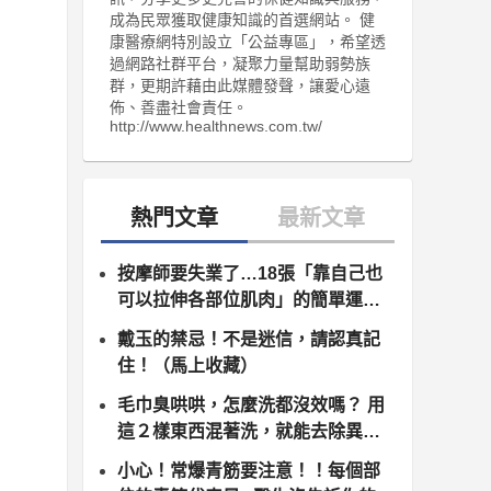
成為民眾獲取健康知識的首選網站。 健
康醫療網特別設立「公益專區」，希望透
過網路社群平台，凝聚力量幫助弱勢族
群，更期許藉由此媒體發聲，讓愛心遠
佈、善盡社會責任。
http://www.healthnews.com.tw/
按摩師要失業了…18張「靠自己也
可以拉伸各部位肌肉」的簡單運動
圖！（內含拉筋塑身秘笈圖
戴玉的禁忌！不是迷信，請認真記
住！（馬上收藏）
毛巾臭哄哄，怎麼洗都沒效嗎？ 用
這２樣東西混著洗，就能去除異味
和黏膩！
小心！常爆青筋要注意！！每個部