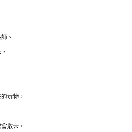
醫師、
示，
在的毒物，
、
究會散去，