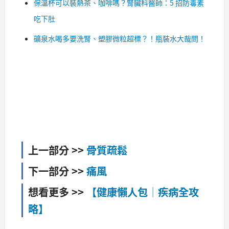
保溫杯可以裝熱茶、咖啡嗎？腎臟科醫師：5 招防毒素
吃下肚
礦泉水喝多要洗腎、塑膠微粒超標？！瓶裝水大哉問！
上一部分 >>
骨質疏鬆
下一部分 >>
痛風
想看更多 >>
【健康懶人包│疾病全攻
略】