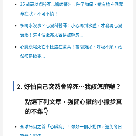
35 歲高以翔猝死...醫師警告：除了胸痛，還有這４個奪
命症狀，不可不慎！
多喝水沒事？心臟科醫師：小心喝到水腫，才發現心臟
衰竭！這 4 個徵兆太容易被輕忽...
心臟衰竭死亡率比癌症還高！夜間頻尿、呼吸不順，竟
然都是徵兆...
2. 好怕自己突然會猝死…我該怎麼辦？
點選下列文章，強健心臟的小撇步真
的不難👇
全球死因之首「心臟病」！做好一個小動作，避免冬日
突發心臟病