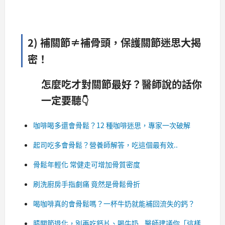
2)
補關節≠補骨頭，保護關節
迷思大揭
密！
怎麼吃才對關節最好？醫師說的話你
一定要聽
👇
咖啡喝多還會骨鬆？12 種咖啡迷思，專家一次破解
起司吃多會骨鬆？營養師解答，吃這個最有效..
骨鬆年輕化 常健走可增加骨質密度
刷洗廚房手指劇痛 竟然是骨鬆骨折
喝咖啡真的會骨鬆嗎？一杯牛奶就能補回流失的鈣？
膝關節退化，別再吃鈣片、喝牛奶...醫師建議你「這樣