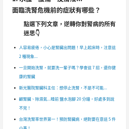
面臨洗腎危機前的症狀有哪些？
點選下列文章，逆轉你對腎病的所有
迷思👇
人容易疲倦，小心是腎臟出問題！早上起床時，注意這
2 種現象...
一旦開始洗腎，就要洗一輩子嗎？學會這 7 招，還你健
康的腎臟
新光醫院腎臟科主任：想停止洗腎，不是不可能...
顧腎臟、除濕氣...睡前 鹽水泡腳 20 分鐘，好處多到說
不完！
台灣洗腎率世界第一！預防腎臟病，絕對要在意這 5 件
小事！