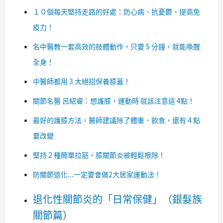
１０個每天堅持走路的好處：防心病、抗憂鬱、提高免
疫力！
名中醫教一套高效的肢體動作，只要 5 分鐘，就能喚醒
全身！
中醫師都用 3 大絕招保養膝蓋！
關節名醫 呂紹睿：想護膝，運動時 就該注意這 4點！
最好的護膝方法，醫師建議除了體重、飲食，還有４點
要改變
堅持２種簡單拉筋，膝關節炎被輕鬆根除！
防關節退化...一定要會做2大居家運動法！
退化性關節炎的「日常保健」（銀髮族
關節篇）