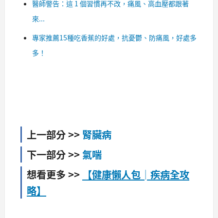
醫師警告：這 1 個習慣再不改，痛風、高血壓都跟著
來...
專家推薦15種吃香蕉的好處，抗憂鬱、防痛風，好處多
多！
上一部分 >>
腎臟病
下一部分 >>
氣喘
想看更多 >>
【健康懶人包│疾病全攻
略】