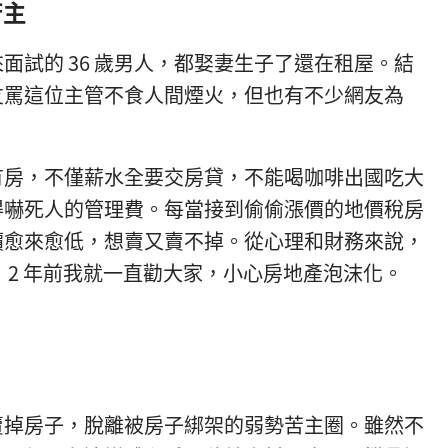
苦主
面試的 36 歲男人，都娶妻生子了還在租屋。結
友罵這位主管不食人間煙火，但也有不少網友為
有房，不僅薪水全要交房貸，不能喝咖啡出國吃大
得嚇死人的管理費。每當接到偷偷漲價的地價稅房
價愈來愈低，想賣又賣不掉。從心理和財務來說，
。 2 年前我就一直勸大家，小心房地產泡沫化。
賣掉房子，脫離被房子綁架的弱勢苦主圈。雖然不