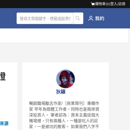
購物車(
0
)
登入/註冊
證
狄驤
暢銷職場勵志作家/［商業周刊］專欄作
家 早年為媒體工作者，同時也是兩岸資
深投資人。 筆者認為：資本主義這個大
賭場裡，只有兩種人，一種是吃人的莊
來源
家，一是被坑的散客。 如果我們八字不