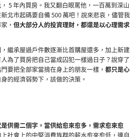
， 5 年內買房。我又翻白眼罵他，一百萬到深山
北市起碼要自備 500 萬吧！說來悲哀，儘管我
專家，
但大部分人的投資理財，都還是以心理需求
劇，繼承屋過戶件數逐漸比首購屋還多，加上新建
有人為了買房把自己當成囚犯一樣過日子？說穿了
出門要把全部家當揹在身上的朋友一樣，
都只是心
自身的經濟弱勢下，該做的決策。
就是供需二個字。當供給愈來愈多，需求愈來愈
加上社會上的中堅消費族群的薪水愈來愈低，連自