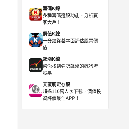
籌碼K線
多種籌碼選股功能、分析贏
家大戶！
價值K線
一分鐘從基本面評估股票價
值
起漲K線
幫你找到強勢飆漲的瘋狗流
股票
艾蜜莉定存股
超過110萬人次下載，價值投
資評價最佳APP！