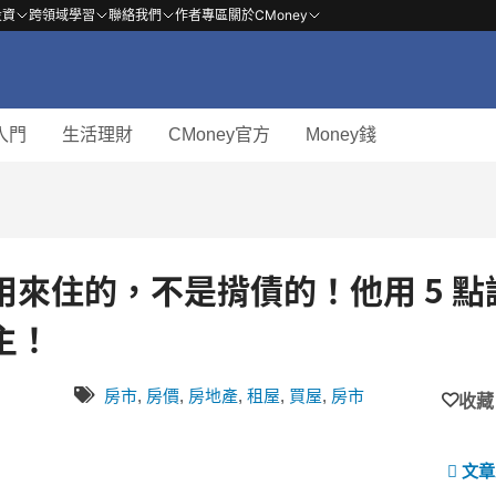
投資
跨領域學習
聯絡我們
作者專區
關於CMoney
入門
生活理財
CMoney官方
Money錢
來住的，不是揹債的！他用 5 點
主！
房市
,
房價
,
房地產
,
租屋
,
買屋
,
房市
收藏
文章