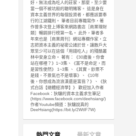
好，無法成為吃人的莊家，那麼，至少要
當一個不被坑殺的聰明賭客。 這是身在
資本主義世界的每個投資者，都應該要奉
行的江湖鐵則。 筆者目前專職寫作，著
作曾多次登上博客來網路書店［商業理財
類］暢銷排行榜第一名。 此外，筆者多
年來也是［商業周刊］網站專欄作家，立
志把資本主義的祕密公諸於世，讓散戶大
眾至少可以在這個「用錢吃人」的殘酷叢
林中安身立命。 著有：《30歲後，你會
站在哪裡？》1~3集、《富不是命定，而
是習性使然》 1~3集 、《其實，鈔票不
是錢，不景氣也不是壞事》、《10年
後，你想成為流浪漢還是富翁？》、《狄
式白話【總體經濟學】》 歡迎加入作者
Facebook：狄驤的資本主義求生筆記
(https://www.facebook.com/deehsiang/)
作者Youtube頻道：狄驤說真的
DeeHsiang(https://bit.ly/2WtIF7W)