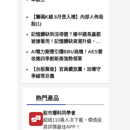
【籌碼K線 8月登入禮】內部人佈局
股(1)
記憶體缺到沒得選？連中國長鑫都
被搶著用！記憶體缺貨潮升級，南
亞科、群聯領軍噴發
AI電力剛需引爆BBU商機！AES營
收連四季創新高強勢領軍
【台股盤後】官員續放鷹，加權守
季線等非農
熱門產品
股市爆料同學會
超過110萬人次下載，價值投
資評價最佳APP！