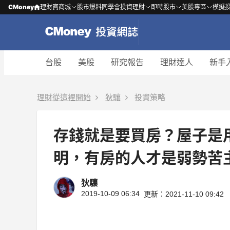
CMoney
理財寶商城
股市爆料同學會
投資理財
即時股市
美股專區
模擬
台股
美股
研究報告
理財達人
新手
理財從這裡開始
狄驤
投資策略
存錢就是要買房？屋子是用
明，有房的人才是弱勢苦
狄驤
2019-10-09 06:34
更新：2021-11-10 09:42