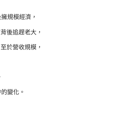
，
已坐擁規模經濟，
期在背後追趕老大，
利乃至於營收規模，
，
妙的變化。