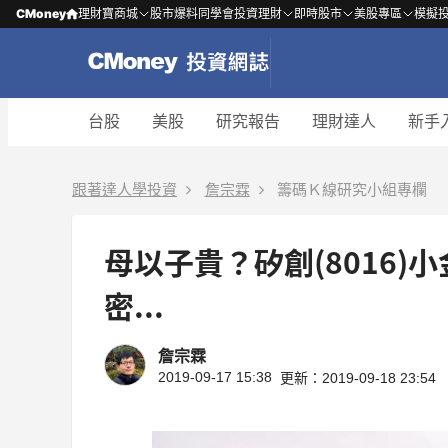
CMoney
理財寶商城
股市爆料同學會
投資理財
即時股市
美股專區
模擬
台股
美股
研究報告
理財達人
新手
跟著達人學投資
詹宗霖
籌碼Ｋ線研究小組專欄
母以子貴？矽創(8016)
密...
詹宗霖
2019-09-17 15:38
更新：2019-09-18 23:54