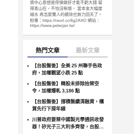
資中心思想是停損做好才能不虧大錢 留
得青山在，不怕沒柴燒， 當本金大幅度
縮水 再怎麼驚人的績效也無力回天了。
粉專：https://reurl.cc/6g2AXO 網站：
https://www.peterjan.tw/
【台股盤後】全美 25 州聯手告政
府，加權觀望小跌 25 點
【台股盤後】韓股未排除抬禁空
令，加權爆軋 3,186 點
【台股盤後】撐積盤續清融資，櫃
買先行下探年線
川普政府要禁中國製光學通訊收發
器！矽光子三大利多齊發，台股供
應鏈同步噴出