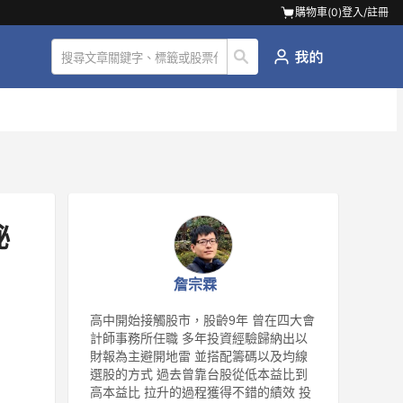
購物車(
0
)
登入/註冊
秘
詹宗霖
高中開始接觸股市，股齡9年 曾在四大會
計師事務所任職 多年投資經驗歸納出以
財報為主避開地雷 並搭配籌碼以及均線
選股的方式 過去曾靠台股從低本益比到
高本益比 拉升的過程獲得不錯的績效 投