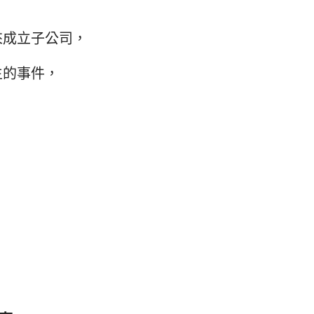
，
來成立子公司，
生的事件，
，
，