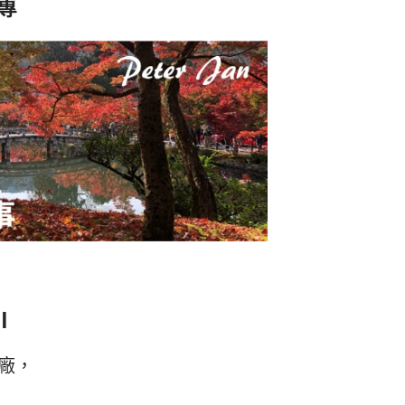
專
I
大廠，