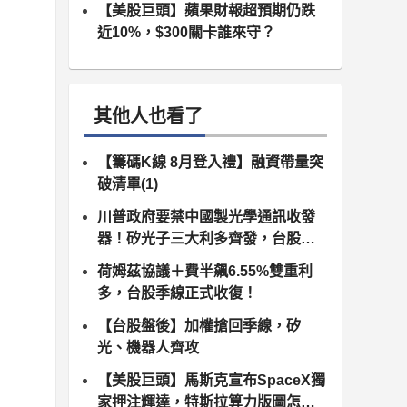
【美股巨頭】蘋果財報超預期仍跌
近10%，$300關卡誰來守？
其他人也看了
【籌碼K線 8月登入禮】融資帶量突
破清單(1)
川普政府要禁中國製光學通訊收發
器！矽光子三大利多齊發，台股供
應鏈同步噴出
荷姆茲協議＋費半飆6.55%雙重利
多，台股季線正式收復！
【台股盤後】加權搶回季線，矽
光、機器人齊攻
【美股巨頭】馬斯克宣布SpaceX獨
家押注輝達，特斯拉算力版圖怎麼