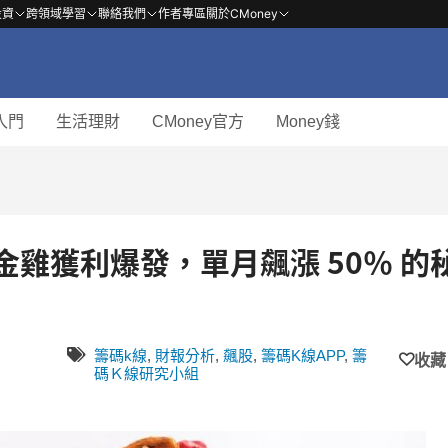
投資
跨領域學習
聯絡我們
作者專區
關於CMoney
入門
生活理財
CMoney官方
Money錢
小金雞獲利爆發，單月飆漲 50％ 的
籌碼k線
,
財報分析
,
飆股
,
籌碼K線APP
,
籌
收藏
碼Ｋ線研究小組