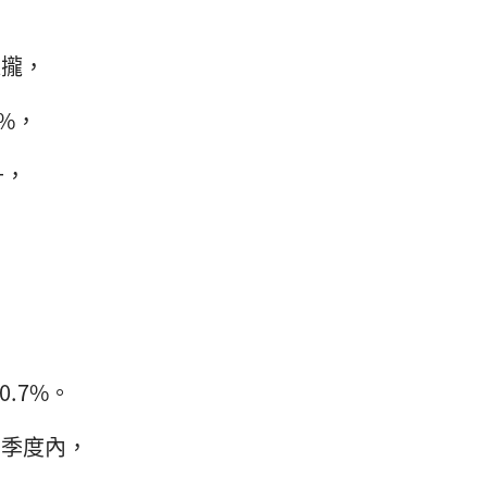
 靠攏，
5%，
升，
，
0.7%。
 個季度內，