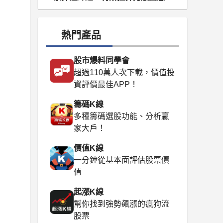
算？
熱門產品
股市爆料同學會
超過110萬人次下載，價值投
資評價最佳APP！
籌碼K線
多種籌碼選股功能、分析贏
家大戶！
價值K線
一分鐘從基本面評估股票價
值
起漲K線
幫你找到強勢飆漲的瘋狗流
股票