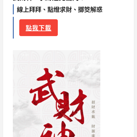
線上拜拜、點燈求財、擲筊解惑
點我下載