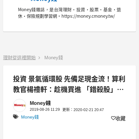
Money錢雜誌，是台灣理財‧投資‧股票‧基金‧退
休‧保險規劃學習網。https://money.cmoney.tw/
理財從這裡開始
Money錢
投資 景氣循環股 先備足現金流！算利
教官楊禮軒：趁機買進 「錯殺股」往
往獲利都不錯
Money錢
2019-08-26 11:29
更新：2020-02-21 20:47
Money錢
收藏