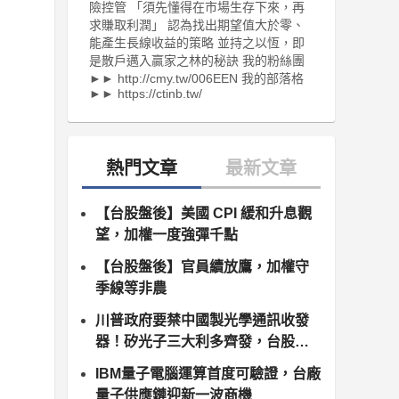
險控管 「須先懂得在市場生存下來，再
求賺取利潤」 認為找出期望值大於零、
能產生長線收益的策略 並持之以恆，即
是散戶邁入贏家之林的秘訣 我的粉絲團
►► http://cmy.tw/006EEN 我的部落格
►► https://ctinb.tw/
【台股盤後】美國 CPI 緩和升息觀
望，加權一度強彈千點
【台股盤後】官員續放鷹，加權守
季線等非農
川普政府要禁中國製光學通訊收發
器！矽光子三大利多齊發，台股供
應鏈同步噴出
IBM量子電腦運算首度可驗證，台廠
量子供應鏈迎新一波商機