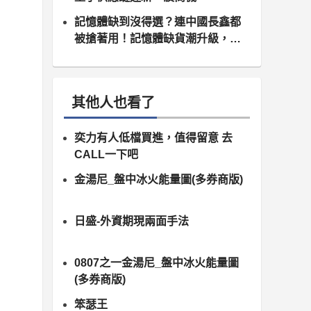
記憶體缺到沒得選？連中國長鑫都
被搶著用！記憶體缺貨潮升級，南
亞科、群聯領軍噴發
其他人也看了
奕力有人低檔買進，值得留意 去
CALL一下吧
金湯尼_盤中冰火能量圖(多券商版)
日盛-外資期現兩面手法
0807之一金湯尼_盤中冰火能量圖
(多券商版)
笨瑟王