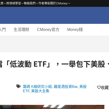
投資
跨領域學習
聯絡我們
作者專區
關於CMoney
入門
生活理財
CMoney官方
Money錢
買這檔「低波動 ETF」，一舉包下美股
籌碼 K線研究小組
,
雞尾酒投資Bar
,
美股
收藏
ETF
,
美股大全集