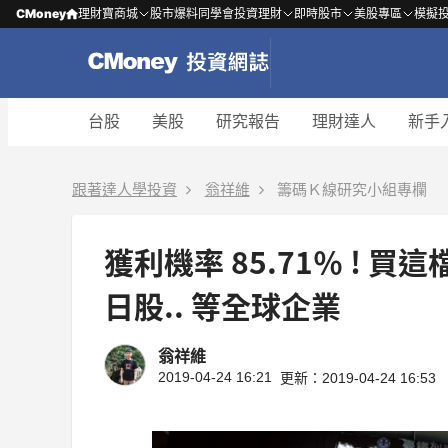
CMoney
理財寶商城
股市爆料同學會
投資理財
即時股市
美股專區
模擬
台股
美股
研究報告
理財達人
新手
跟著達人學投資
翁祥維
籌碼Ｋ線研究小組專欄
獲利機率 85.71％ ! 
日股.. 等全球企業
翁祥維
2019-04-24 16:21
更新：2019-04-24 16:53