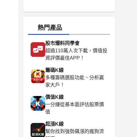
熱門產品
股市爆料同學會
超過110萬人次下載，價值投
資評價最佳APP！
籌碼K線
多種籌碼選股功能、分析贏
家大戶！
價值K線
一分鐘從基本面評估股票價
值
起漲K線
幫你找到強勢飆漲的瘋狗流