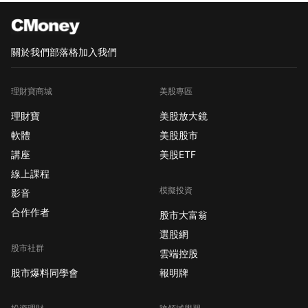
28
天前
陳小姐
正在上
大盤亮「綠燈」！用阿水心法，5 秒挑出「最會漲」的股票，這 3 檔報酬 166%！
關於我們
部落格
加入我們
4
天前
愛小姐
理財寶商城
美股專區
正在上
布林通道獲利秘訣是什麼？當布林通盪壓縮 適合進場嗎？
理財寶
美股放大鏡
16
天前
軟體
美股股市
大小姐
講座
美股ETF
正在上
全憑「這張表」挖出 2 檔 低價飆股，獲利 67% (圖文教學)
線上課程
23
天前
模擬投資
影音
K小姐
合作作者
正在上
你以為只多付出 300 元，其實是賠上你的 109 萬！別小看這一點小錢帶給你的傷害...
股市大富翁
28
天前
選股網
股市社群
雲端控股
陳小姐
正在上
大盤亮「綠燈」！用阿水心法，5 秒挑出「最會漲」的股票，這 3 檔報酬 166%！
股市爆料同學會
報明牌
14
天前