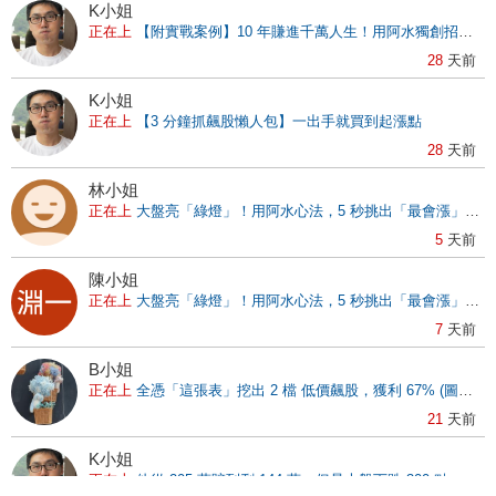
K小姐
正在上
【附實戰案例】10 年賺進千萬人生！用阿水獨創招數，找出一個半月大漲 76.55% 飆股！
28
天前
K小姐
正在上
【3 分鐘抓飆股懶人包】一出手就買到起漲點
28
天前
林小姐
正在上
大盤亮「綠燈」！用阿水心法，5 秒挑出「最會漲」的股票，這 3 檔報酬 166%！
5
天前
陳小姐
正在上
大盤亮「綠燈」！用阿水心法，5 秒挑出「最會漲」的股票，這 3 檔報酬 166%！
7
天前
B小姐
正在上
全憑「這張表」挖出 2 檔 低價飆股，獲利 67% (圖文教學)
21
天前
K小姐
正在上
他從 205 萬賠到剩 144 萬，但是大盤下跌 300 點，本金卻回升到 249 萬，原來他 ..