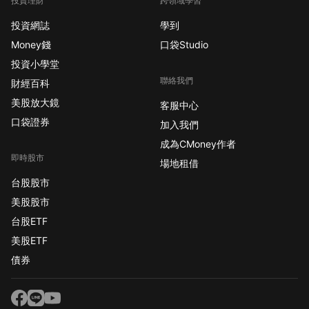
投資理財
跨領域學習
倪小姐
正在上
股市阿水【如何從一名工程師，翻身賺到3棟房】
投資網誌
學到
8
天前
Money錢
口袋Studio
投資小學堂
聯絡我們
財經百科
美股放大鏡
客服中心
口袋證券
加入我們
成為CMoney作者
即時股市
場地租借
台股股市
美股股市
台股ETF
美股ETF
債券