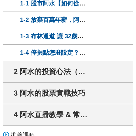
1-1 股市阿水【如何從一名工程師，翻身賺到3棟房】
O小姐
正在上
股市阿水一式的操作好用嗎？布林通道是什麼？
1-2 放棄百萬年薪，阿水進入股市的原因
1
天前
L小姐
1-3 布林通道 讓 32歲的阿水， 賺進 3 棟房！
正在上
大盤亮「綠燈」！用阿水心法，5 秒挑出「最會漲」的股票，這 3 檔報酬 166%！
14
天前
1-4 停損點怎麼設定？股海老手阿水說：用停損 33 法則，算出何時該停損！
溫小姐
正在上
全憑「這張表」挖出 2 檔 低價飆股，獲利 67% (圖文教學)
22
天前
2 阿水的投資心法（盤後記得做檢討）
R小姐
正在上
股市阿水【如何從一名工程師，翻身賺到3棟房】
3 阿水的股票實戰技巧
23
天前
A小姐
正在上
【附實戰案例】10 年賺進千萬人生！用阿水獨創招數，找出一個半月大漲 76.55% 飆股！
4 阿水直播教學 & 常見問題
25
天前
林小姐
推薦課程
正在上
大盤亮「綠燈」！用阿水心法，5 秒挑出「最會漲」的股票，這 3 檔報酬 166%！