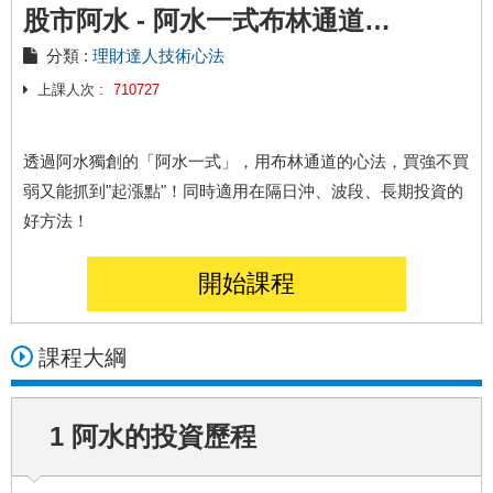
正在上
布林通道獲利秘訣是什麼？當布林通盪壓縮 適合進場嗎？
股市阿水 - 阿水一式布林通道戰法
28
天前
分類 :
理財達人技術心法
陳小姐
上課人次 :
正在上
710727
全憑「這張表」挖出 2 檔 低價飆股，獲利 67% (圖文教學)
5
天前
R小姐
透過阿水獨創的「阿水一式」，用布林通道的心法，買強不買
正在上
全憑「這張表」挖出 2 檔 低價飆股，獲利 67% (圖文教學)
弱又能抓到"起漲點"！同時適用在隔日沖、波段、長期投資的
6
天前
好方法！
T小姐
正在上
股市阿水【如何從一名工程師，翻身賺到3棟房】
開始課程
27
天前
S小姐
課程大綱
正在上
【附實戰案例】10 年賺進千萬人生！用阿水獨創招數，找出一個半月大漲 76.55% 飆股！
19
天前
K小姐
1 阿水的投資歷程
正在上
股市阿水【如何從一名工程師，翻身賺到3棟房】
28
天前