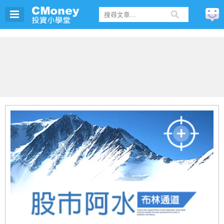
大小姐
正在上
全憑「這張表」挖出 2 檔 低價飆股，獲利 67% (圖文教學)
建議
23
天前
奕小姐
正在上
股市阿水【如何從一名工程師，翻身賺到3棟房】
11
天前
K小姐
正在上
免費影音【布林通道找飆股】直播QA問答篇
28
天前
K小姐
正在上
【學員分享】小資族買股術！一個月...36.3% 快速入袋，靠「布林通道」輕鬆買飆股！
28
天前
林小姐
正在上
全憑「這張表」挖出 2 檔 低價飆股，獲利 67% (圖文教學)
5
天前
K小姐