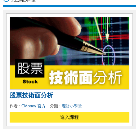
5
天前
R小姐
正在上
股市阿水一式的操作好用嗎？布林通道是什麼？
1
天前
G小姐
正在上
大盤亮「綠燈」！用阿水心法，5 秒挑出「最會漲」的股票，這 3 檔報酬 166%！
9
天前
林小姐
正在上
全憑「這張表」挖出 2 檔 低價飆股，獲利 67% (圖文教學)
5
天前
K小姐
股票技術面分析
正在上
「假帳、洗錢、假收購」風暴充斥全台，跌停求助無門？ 牢記這『 4 件事』避開百億騙局！
作者 :
CMoney 官方
分類 :
理財小學堂
28
天前
進入課程
K小姐
正在上
放棄百萬年薪，阿水進入股市的原因
28
天前