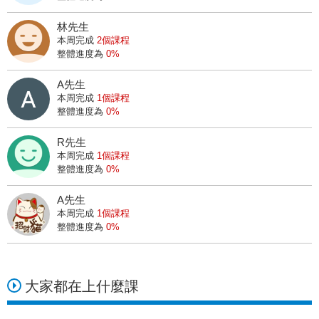
5
天前
林先生
C小姐
本周完成
2個課程
正在上
放棄百萬年薪，阿水進入股市的原因
整體進度為
0%
1
天前
A先生
廖小姐
本周完成
1個課程
正在上
布林通道獲利秘訣是什麼？當布林通盪壓縮 適合進場嗎？
整體進度為
0%
14
天前
R先生
7小姐
本周完成
1個課程
正在上
股市阿水一式的操作好用嗎？布林通道是什麼？
整體進度為
0%
1
天前
A先生
S小姐
本周完成
1個課程
正在上
全憑「這張表」挖出 2 檔 低價飆股，獲利 67% (圖文教學)
整體進度為
0%
22
天前
5小姐
正在上
股市阿水一式的操作好用嗎？布林通道是什麼？
大家都在上什麼課
1
天前