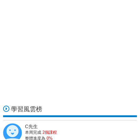
R小姐
正在上
股市阿水一式的操作好用嗎？布林通道是什麼？
1
天前
K小姐
正在上
我買葡X王(170X)，短短9天「大賺」113.3%！原來是這 2 個關鍵...
28
天前
大小姐
正在上
全憑「這張表」挖出 2 檔 低價飆股，獲利 67% (圖文教學)
23
天前
K小姐
正在上
2017 阿水技法 年末大回顧
28
天前
林小姐
學習風雲榜
正在上
大盤亮「綠燈」！用阿水心法，5 秒挑出「最會漲」的股票，這 3 檔報酬 166%！
5
天前
C先生
賺小姐
本周完成
2個課程
正在上
全憑「這張表」挖出 2 檔 低價飆股，獲利 67% (圖文教學)
整體進度為
0%