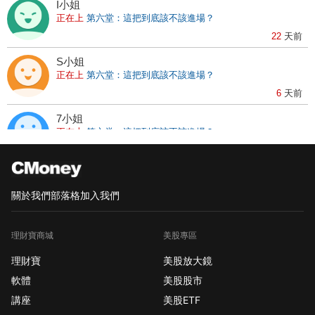
I小姐
正在上
第六堂：這把到底該不該進場？
22
天前
S小姐
正在上
第六堂：這把到底該不該進場？
6
天前
7小姐
正在上
第六堂：這把到底該不該進場？
40
天前
仙小姐
正在上
第五堂：一定要有永保安康的良藥！
關於我們
部落格
加入我們
37
天前
U小姐
理財寶商城
美股專區
正在上
【獵股快手APP】基礎篇（一）（二）
理財寶
美股放大鏡
6
天前
軟體
美股股市
W小姐
講座
美股ETF
正在上
第一堂：釐清投資、投機、賭博