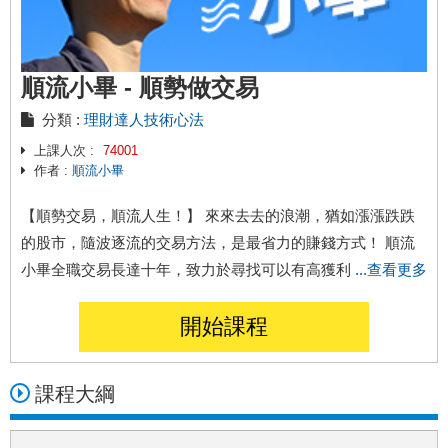
許小姐
正在上
【獵股快手APP】基礎篇（一）（二）
5
天前
順流小畢 - 順勢做交易
7小姐
正在上
第一堂：釐清投資、投機、賭博
分類 :
理財達人技術心法
40
天前
上課人次 :
74001
作者 :
順流小畢
仙小姐
正在上
【獵股快手PC版】獨家研發三項策略說明！
【順勢交易，順流人生！】 來來去去的浪潮，猶如漲漲跌跌
37
天前
的股市，隨波逐流的交易方法，是最省力的賺錢方式！ 順流
仙小姐
小畢全職交易長達十年，致力於尋找可以有高獲利
...查看更多
正在上
第二堂：熟悉金融工具的特性
37
天前
開始課程
D小姐
正在上
第五堂：一定要有永保安康的良藥！
5
天前
課程大綱
D小姐
正在上
第一堂：釐清投資、投機、賭博