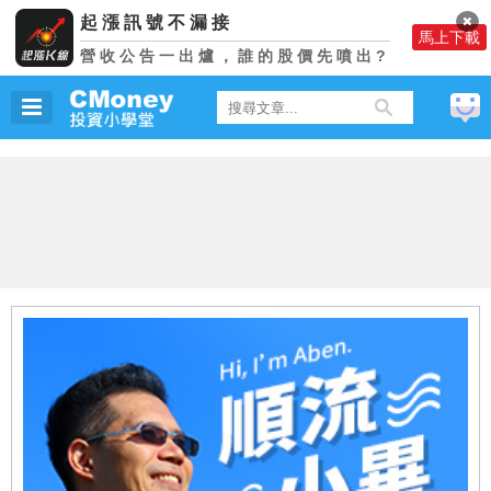
起漲訊號不漏接
37
天前
馬上下載
營收公告一出爐，誰的股價先噴出?
仙小姐
正在上
【獵股快手PC版】操作小技巧！
32
天前
建議
吳小姐
正在上
第三堂：訂定交易的週期
8
天前
C小姐
正在上
第三堂：訂定交易的週期
31
天前
D小姐
正在上
第二堂：熟悉金融工具的特性
5
天前
仙小姐
正在上
第四堂：學會辨認價格的狀態
37
天前