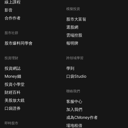
線上課程
20
天前
模擬投資
影音
C小姐
合作作者
正在上
第二堂：熟悉金融工具的特性
股市大富翁
31
天前
選股網
股市社群
雲端控股
晶小姐
正在上
【獵股快手PC版】基本簡介
股市爆料同學會
報明牌
22
天前
投資理財
跨領域學習
U小姐
正在上
第一堂：釐清投資、投機、賭博
投資網誌
學到
8
天前
Money錢
口袋Studio
投資小學堂
聯絡我們
財經百科
美股放大鏡
客服中心
口袋證券
加入我們
成為CMoney作者
即時股市
場地租借