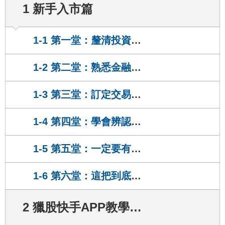
1 新手入市篇
7
天前
吳小姐
正在上
第一堂：釐清投資、投機、賭博
1-1 第一堂：釐清投資、投機、賭博
8
天前
1-2 第二堂：熟悉金融工具的特性
仙小姐
正在上
【獵股快手PC版】操作小技巧！
37
天前
1-3 第三堂：訂定交易的週期
S小姐
正在上
第三堂：訂定交易的週期
1-4 第四堂：學會辨認價格的狀態
6
天前
1-5 第五堂：一定要有永保安康的良藥！
D小姐
正在上
【獵股快手APP】基礎篇（一）（二）
7
天前
1-6 第六堂：這把到底該不該進場？
吳小姐
正在上
第二堂：熟悉金融工具的特性
2 獵股快手APP教學攻略
8
天前