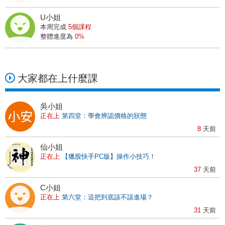
5
天前
U小姐
T小姐
本周完成
5個課程
正在上
第一堂：釐清投資、投機、賭博
整體進度為
0%
2
天前
洪小姐
正在上
第一堂：釐清投資、投機、賭博
大家都在上什麼課
29
天前
吳小姐
正在上
第四堂：學會辨認價格的狀態
8
天前
仙小姐
正在上
【獵股快手PC版】操作小技巧！
37
天前
C小姐
正在上
第六堂：這把到底該不該進場？
31
天前