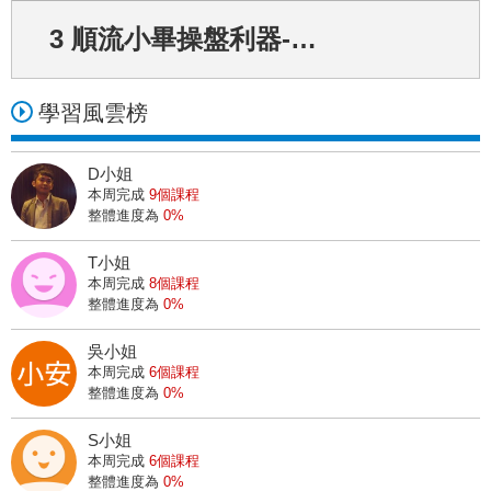
洪小姐
3 順流小畢操盤利器-獵股快手PC教學
正在上
第六堂：這把到底該不該進場？
29
天前
7小姐
學習風雲榜
正在上
第三堂：訂定交易的週期
40
天前
D小姐
I小姐
本周完成
9個課程
正在上
第三堂：訂定交易的週期
整體進度為
0%
22
天前
T小姐
仙小姐
本周完成
8個課程
正在上
【獵股快手PC版】操作小技巧！
整體進度為
0%
36
天前
吳小姐
7小姐
本周完成
6個課程
正在上
獵股快手APP：大量K線幫你找好當沖買點
整體進度為
0%
40
天前
S小姐
許小姐
本周完成
6個課程
正在上
獵股快手APP：大量K線幫你找好當沖買點
整體進度為
0%