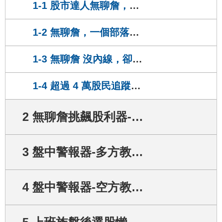
水小姐
1-1 股市達人無聊詹，從身兼多職、疾病...到走向專職的投資人之路！
正在上
均線教學文-【均線扣抵，提前抓到轉折】
9
天前
1-2 無聊詹，一個部落客如何靠「投資」 換得財務自由...？
2小姐
正在上
移動停利法
1-3 無聊詹 沒內線，卻有源源不絕的好標的，而且勝率還超高？原來靠的是...
4
天前
魚小姐
1-4 超過 4 萬股民追蹤！飆股達人無聊詹：只抓「強勢股」讓你一出手，就『漲停』！
正在上
回檔+低接四要件-以新日興為例
3
天前
2 無聊詹挑飆股利器-盤中警報器
6小姐
正在上
籌碼五燈獎+六心法-以彩晶為例
9
天前
3 盤中警報器-多方教學(突破、回檔)
彭小姐
正在上
均線教學文-【均線扣抵，提前抓到轉折】
4 盤中警報器-空方教學(頭部、破線)
9
天前
邁小姐
正在上
均線教學文-【均線是繩、K 線是狗】