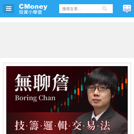
拿小姐
正在上
突破+籌碼四季紅+仙人指路-以威剛為例
5
天前
建議
詹小姐
正在上
利用盤中警報器，快速篩選出「強勢族群」！
4
天前
可小姐
正在上
突破+籌碼四季紅+仙人指路-以威剛為例
3
天前
享小姐
正在上
均線教學文-【均線扣抵，提前抓到轉折】
4
天前
N小姐
正在上
基本使用功能介紹
10
天前
吳小姐
正在上
【回檔低接篇】低接的藝術 - 股價拉回檔，是你搶便宜的好機會...