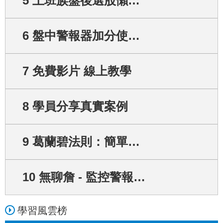
5 上班族盤後選股懶人包
7
天前
L小姐
正在上
【學員分享-13】
6 盤中警報器加分使用技巧
3
天前
剛小姐
7 免費影片 線上教學
正在上
【回檔低接篇】低接的藝術 - 股價拉回檔，是你搶便宜的好機會...
17
小時前
K小姐
8 學員分享真實案例
正在上
「委買賣比」的定義與使用方法
6
天前
9 葛蘭碧法則：簡單平均線的意義
S小姐
正在上
「委買賣比」的定義與使用方法
6
天前
10 無聊詹 - 監控警報器App 教學文
Y小姐
正在上
無聊詹 沒內線，卻有源源不絕的好標的，而且勝率還超高？原來靠的是...
5
天前
學習風雲榜
H小姐