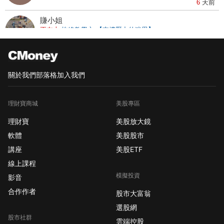
正在上
均線教學文-【均線扣抵，提前抓到轉折】
6
天前
賺小姐
正在上
均線教學文-【支撐壓力的迷思】
19
小時前
關於我們
部落格
加入我們
1小姐
正在上
均線教學文-【支撐壓力的迷思】
9
天前
理財寶商城
美股專區
林小姐
理財寶
美股放大鏡
正在上
突破+籌碼四季紅+仙人指路-以威剛為例
軟體
美股股市
4
天前
講座
美股ETF
王小姐
線上課程
正在上
【學員分享-13】
模擬投資
影音
7
天前
合作作者
股市大富翁
X小姐
選股網
正在上
均線教學文-【支撐壓力的迷思】
股市社群
雲端控股
9
天前