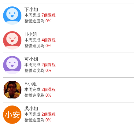
正在上
股市達人無聊詹，從身兼多職、疾病...到走向專職的投資人之路！
下小姐
8
天前
本周完成
7個課程
整體進度為
0%
可小姐
正在上
多方教學-葛蘭碧策略+主力籌碼過濾系統(鈺邦)
H小姐
3
天前
本周完成
4個課程
整體進度為
0%
H小姐
正在上
均線教學文-【均線扣抵，提前抓到轉折】
可小姐
2
天前
本周完成
2個課程
整體進度為
0%
I小姐
正在上
移動停利法
E小姐
2
天前
本周完成
2個課程
整體進度為
0%
6小姐
正在上
籌碼五燈獎+六心法-以彩晶為例
吳小姐
9
天前
本周完成
2個課程
整體進度為
0%
1小姐
正在上
移動停利法
6
天前