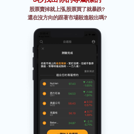
股票賣掉就上漲,股票買了就暴跌?
還在沒方向的跟著市場殺進殺出嗎?