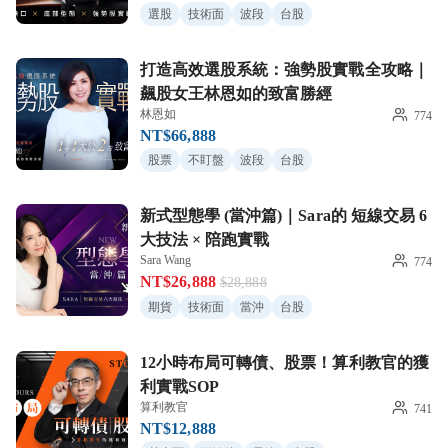
選股
技術面
波段
台股
打造高效選股系統：強勢股實戰全攻略｜
飆股女王林恩如的致富勝經
林恩如
774
NT$66,888
股票
不盯盤
波段
台股
新式型態學 (當沖篇)｜Sara的 短線交易 6
大技法 × 陪跑實戰
Sara Wang
774
NT$26,888
$28,888
期貨
技術面
當沖
台股
12小時布局可轉債、股票！算利教官的獲
利實戰SOP
算利教官
741
NT$12,888