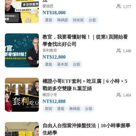
愛德恩
1,577
NT$18,000
選股
籌碼面
技術面
台股
教官，我要看懂財報！｜從第1頁開始看
學會找出好公司
算利教官
1,440
NT$12,800
選股
基本面
台股
權證小哥ETF套利 × 吃豆腐｜6 小時 × 5
戰術多空雙賺 ft.葉芷娟
權證小哥
1,404
NT$12,888
期貨
選股
籌碼面
台股
自由人台指當沖操盤技法｜10小時掌握畢
生絕學