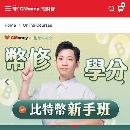
0
Home
Online Courses