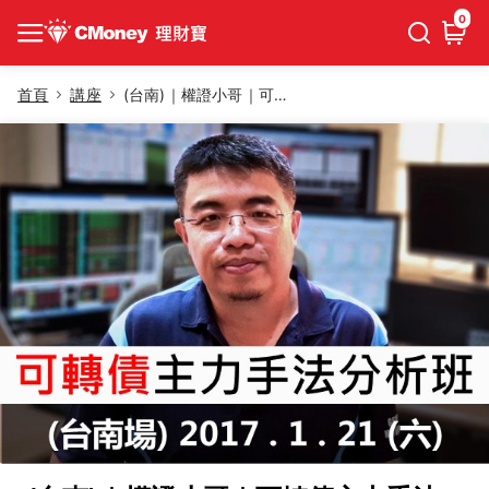
0
首頁
講座
(台南)｜權證小哥｜可轉債主力手法分析班