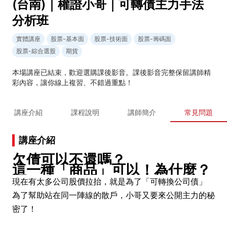
(台南)｜權證小哥｜可轉債主力手法
分析班
實體講座
股票-基本面
股票-技術面
股票-籌碼面
股票-綜合選股
期貨
本場講座已結束，歡迎選購課後影音。課後影音完整保留講師精
彩內容，讓你線上複習、不錯過重點！
講座介紹
課程說明
講師簡介
常見問題
講座介紹
欠債可以不還嗎？
這一種「商品」可以！為什麼？
現在有太多公司股價拉抬，就是為了「可轉換公司債」
為了幫助站在同一陣線的散戶，小哥又要來公開主力的秘
密了！