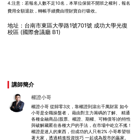
4.注意：若報名人數不足10名，本單位保留不開班之權利，報名
費用全額退款，轉帳手續費由理財寶自行吸收。
地址：台南市東區大學路1號701號 成功大學光復
校區 (國際會議廳 B1)
講師簡介
權證小哥
權證小哥 從歸零3次，靠權證到滾出千萬財富 如今
小哥是全職操盤者， 藉由對主力籌碼的了解、 精通
各種金融商品(股票、權證、期權、可轉債等)的特性
與破解藏匿在各種大戶的手法，在市場中屹立不搖！
權證是迷人的東西，但成功的人只有2% 小哥希望領
著大家，透過精進投資技巧 一起成為股市的贏家。