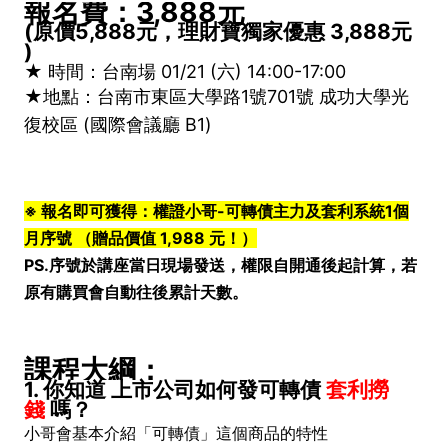
報名費：3,888元
(原價5,888元，理財寶獨家優惠 3,888元
)
★ 時間：台南場 01/21 (六) 14:00-17:00
★地點：台南市東區大學路1號701號 成功大學光
復校區 (國際會議廳 B1)
※ 報名即可獲得：權證小哥-可轉債主力及套利系統1個
月序號 （贈品價值 1,988 元！）
PS.序號於講座當日現場發送，權限自開通後起計算，若
原有購買會自動往後累計天數。
課程大綱：
1. 你知道 上市公司如何發可轉債
套利撈
錢
嗎？
小哥會基本介紹「可轉債」這個商品的特性