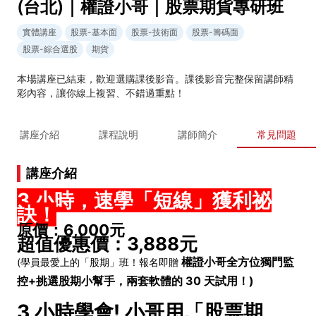
(台北)｜權證小哥｜股票期貨專研班
實體講座
股票-基本面
股票-技術面
股票-籌碼面
股票-綜合選股
期貨
本場講座已結束，歡迎選購課後影音。課後影音完整保留講師精
彩內容，讓你線上複習、不錯過重點！
講座介紹
課程說明
講師簡介
常見問題
講座介紹
3 小時，速學「短線」獲利祕
訣！
原價：6,000元
超值優惠價：3,888元
權證小哥全方位獨門監
(學員最愛上的「股期」班！報名即贈
控+挑選股期小幫手，兩套軟體的 30 天試用！)
3 小時學會! 小哥用「股票期