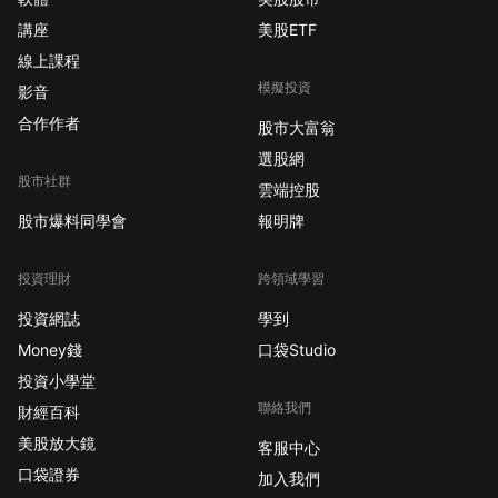
講座
美股ETF
線上課程
模擬投資
影音
合作作者
股市大富翁
選股網
股市社群
雲端控股
股市爆料同學會
報明牌
投資理財
跨領域學習
投資網誌
學到
Money錢
口袋Studio
投資小學堂
聯絡我們
財經百科
美股放大鏡
客服中心
口袋證券
加入我們