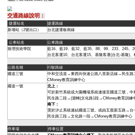
交通路線說明：
捷運站名
捷運路線
新埔站（2號出口）
台北捷運板南線
公車站名
公車路線
致理技術學院
藍16、藍19、藍32、藍35、88、99、233、245、26
台北客運10、台北客運15、基隆客運(台北-基隆)、
公路名稱
行駛路線
國道三號
中和交流道→東西向快速公路八里新店線→民生路二
CMoney教育訓練中心
國道一號
北上：
可於新竹系統或大園機場系統連接至國道三號，中
民生路二段→(迴轉)文化路1段→CMoney教育訓
南下：
需於汐止系統連結國道三號。或由五股新五路→台
民生路三段→文化路一段→CMoney教育訓練中心
停車場
停車位置