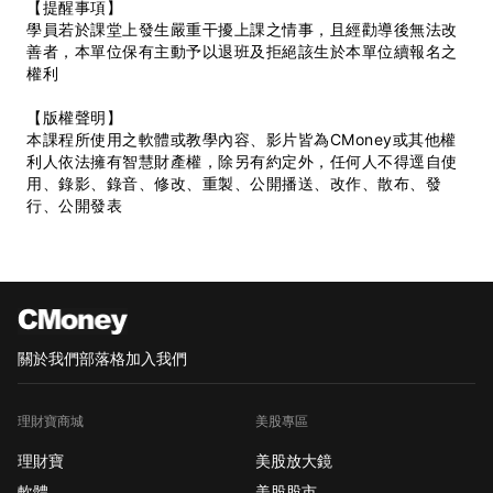
【提醒事項】
學員若於課堂上發生嚴重干擾上課之情事，且經勸導後無法改
善者，本單位保有主動予以退班及拒絕該生於本單位續報名之
權利
【版權聲明】
本課程所使用之軟體或教學內容、影片皆為CMoney或其他權
利人依法擁有智慧財產權，除另有約定外，任何人不得逕自使
用、錄影、錄音、修改、重製、公開播送、改作、散布、發
行、公開發表
關於我們
部落格
加入我們
理財寶商城
美股專區
理財寶
美股放大鏡
軟體
美股股市