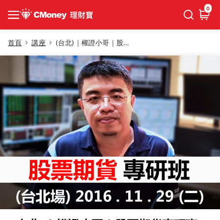
0
首頁
講座
(台北)｜權證小哥｜股票期貨專研班