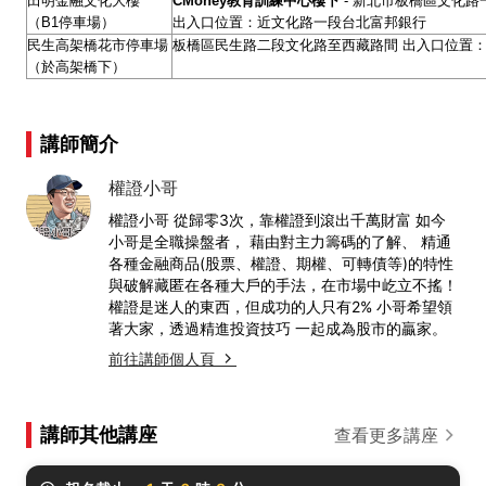
田明金融文化大樓
CMoney
教育訓練中心樓下
- 新北市板橋區文化路一
（B1停車場）
出入口位置：近文化路一段台北富邦銀行
民生高架橋花市停車場
板橋區民生路二段文化路至西藏路間 出入口位置：
（於高架橋下）
講師簡介
權證小哥
權證小哥 從歸零3次，靠權證到滾出千萬財富 如今
小哥是全職操盤者， 藉由對主力籌碼的了解、 精通
各種金融商品(股票、權證、期權、可轉債等)的特性
與破解藏匿在各種大戶的手法，在市場中屹立不搖！
權證是迷人的東西，但成功的人只有2% 小哥希望領
著大家，透過精進投資技巧 一起成為股市的贏家。
前往講師個人頁
講師其他講座
查看更多講座