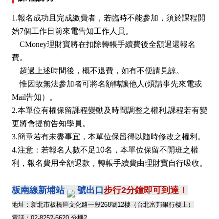
1.報名成功且完成繳費者，若臨時不能參加，須於課程開
始7個工作日前來電告知工作人員。
CMoney理財寶將在扣除轉帳手續費後全額退還報名
費。
超過上述時間後，概不退費，如有不便請見諒。
惟因故無法參加者可將名額轉讓他人(煩請事先來電或
Mail告知）。
2.本單位有權保留課程變動及時間調整之權利,課程若有變
更將會提前告知學員。
3.簡章若有未盡事宜，本單位保留得以隨時修改之權利。
4.
注意：
若報名人數不足10名，本單位保留不開班之權
利，報名費用全額退款，轉帳手續費由理財寶自行吸收。
板南線新埔站
號出口
步行2分鐘即可到達！
地址：新北市板橋區文化路一段268號12樓（台北富邦銀行樓上）
電話：02-8252-6620 分機2