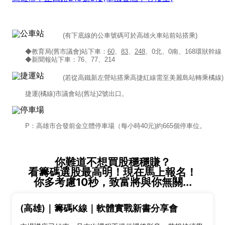
(有下底線的公車號碼可於高雄火車站前站搭乘)
◆教育局(舊市議會)站下車：
60
、
83
、
248
、0北、0南、168環狀幹線
◆新聞報站下車：76、77、214
(若從高鐵新左營站搭乘高捷紅線需至美麗島站轉乘橘線)
捷運(橘線)市議會站(舊址)2號出口。
P：高雄市合發前金立體停車場（每小時40元)約665個停車位。
你難道不想買股穩穩賺？
看籌碼選股最高明！現在馬上報名！
你多考慮10秒，致富將與你無關...
(高雄)｜籌碼K線｜軟體實戰新書分享會