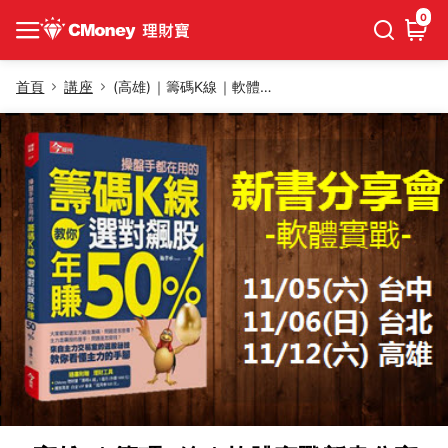
0
首頁
講座
(高雄)｜籌碼K線｜軟體實戰新書分享會