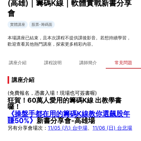
(高雄)｜籌碼K線｜軟體實戰新書分享
會
實體講座
股票-籌碼面
本場講座已結束，且本次課程不提供課後影音。若想持續學習，
歡迎查看其他熱門講座，探索更多精彩內容。
講座介紹
課程說明
講師簡介
常見問題
講座介紹
(免費報名，憑書入場！現場也可簽書喔)
狂賀！60萬人愛用的籌碼K線 出教學書
囉！
《操盤手都在用的籌碼K線教你選飆股年
賺50%》
新書分享會-高雄場
另有分享會場次：
11/05 (六) 台中場
、
11/06 (日) 台北場