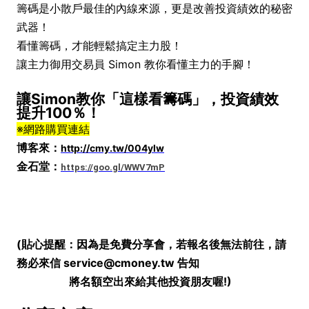
籌碼是小散戶最佳的內線來源，更是改善投資績效的秘密
武器！
看懂籌碼，才能輕鬆搞定主力股！
讓主力御用交易員 Simon 教你看懂主力的手腳！
讓Simon教你「這樣看籌碼」，投資績效
提升100％！
※網路購買連結
博客來：
http://cmy.tw/004ylw
金石堂：
https://goo.gl/WWV7mP
(貼心提醒：因為是免費分享會，若報名後無法前往，
請
務必來信 service@cmoney.tw 告知
將名額空出來給其他投資朋友喔!)