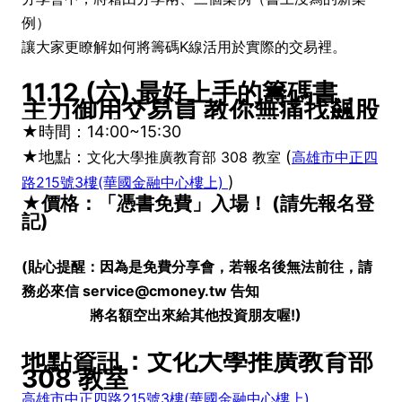
例）
讓大家更瞭解如何將籌碼K線活用於實際的交易裡。
11.12 (六) 最好上手的籌碼書，
主力御用交易員 教你無痛找飆股
★時間：14:00~15:30
★地點：
(
文化大學推廣教育部 308 教室
高雄市中正四
)
路215號3樓(華國金融中心樓上)
★價格：「憑書免費」入場！ (請先報名登
記)
(貼心提醒：因為是免費分享會，若報名後無法前往，
請
務必來信 service@cmoney.tw 告知
將名額空出來給其他投資朋友喔!)
地點資訊：文化大學推廣教育部
308 教室
高雄市中正四路215號3樓(華國金融中心樓上)