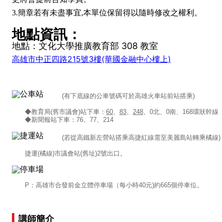
3.簡章若有未盡事宜,本單位保留得以隨時修改之權利。
地點資訊：
地點：
文化大學推廣教育部 308 教室
高雄市中正四路215號3樓(華國金融中心樓上)
(有下底線的公車號碼可於高雄火車站前站搭乘)
◆教育局(舊市議會)站下車：
60
、
83
、
248
、0北、0南、168環狀幹線
◆新聞報站下車：76、77、214
(若從高鐵新左營站搭乘高捷紅線需至美麗島站轉乘橘線)
捷運(橘線)市議會站(舊址)2號出口。
P：高雄市合發前金立體停車場（每小時40元)約665個停車位。
講師簡介