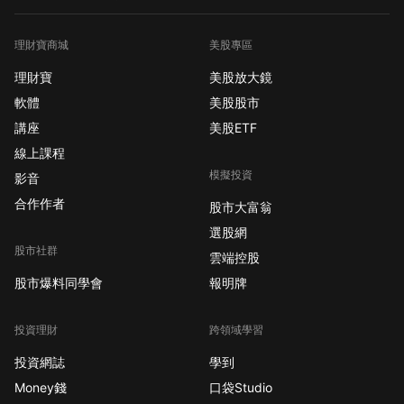
理財寶商城
美股專區
理財寶
美股放大鏡
軟體
美股股市
講座
美股ETF
線上課程
模擬投資
影音
合作作者
股市大富翁
選股網
股市社群
雲端控股
股市爆料同學會
報明牌
投資理財
跨領域學習
投資網誌
學到
Money錢
口袋Studio