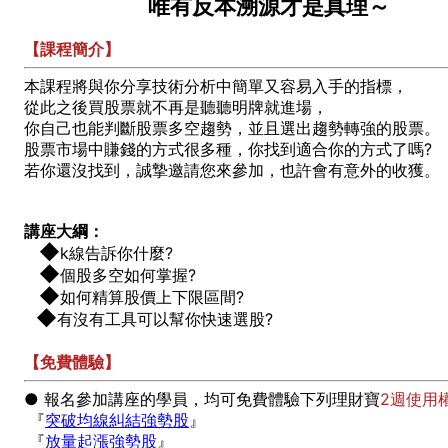
唯有反本溯源才是真理～
【課程簡介】
本課程將與你分享技術分析中簡單又容易入手的指標，
從此之後買股票就不再是聽聽明牌就進場，
你自己也能判斷股票多空趨勢，並且選出趨勢轉強的股票。
股票市場中賺錢的方式很多種，你找到適合你的方式了嗎?
若你還沒找到，誠摯邀請您來參加，也許會有意外的收獲。
講座大綱：
◆
k線告訴你什麼?
◆
個股多空如何掌握?
◆
如何精算股價上下限區間?
◆
有沒有工具可以幫你快速選股?
【免費體驗】
● 報名參加講座的學員，均可免費體驗下列理財寶
2週使用
『
突破均線糾結強勢股
』
『
放量起漲強勢股
』