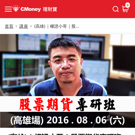
0
首頁
講座
(高雄)｜權證小哥｜股票期貨專研班