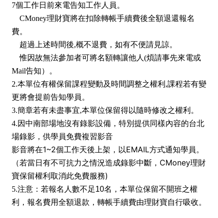
7個工作日前來電告知工作人員。
CMoney理財寶將在扣除轉帳手續費後全額退還報名
費。
超過上述時間後,概不退費，如有不便請見諒。
惟因故無法參加者可將名額轉讓他人(煩請事先來電或
Mail告知）。
2.本單位有權保留課程變動及時間調整之權利,課程若有變
更將會提前告知學員。
3.簡章若有未盡事宜,本單位保留得以隨時修改之權利。
4.
因中南部場地沒有錄影設備，特別提供同樣內容的台北
場錄影，供學員免費複習影音
影音將在1~2個工作天後上架，以EMAIL方式通知學員。
（若當日有不可抗力之情況造成錄影中斷，CMoney理財
寶保留權利取消此免費服務)
5.
注意：
若報名人數不足10名，本單位保留不開班之權
利，報名費用全額退款，轉帳手續費由理財寶自行吸收。