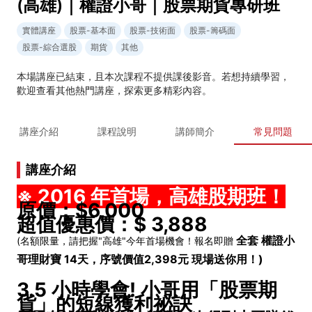
(高雄)｜權證小哥｜股票期貨專研班
實體講座
股票-基本面
股票-技術面
股票-籌碼面
股票-綜合選股
期貨
其他
本場講座已結束，且本次課程不提供課後影音。若想持續學習，
歡迎查看其他熱門講座，探索更多精彩內容。
講座介紹
課程說明
講師簡介
常見問題
講座介紹
※ 2016 年首場，高雄股期班！
原價：$6,000
超值優惠價：$ 3,888
全套 權證小
(名額限量，請把握"高雄"今年首場機會！報名即贈
哥理財寶 14天，序號價值2,398元 現場送你用！)
3.5 小時學會! 小哥用「股票期
貨」的短線獲利祕訣