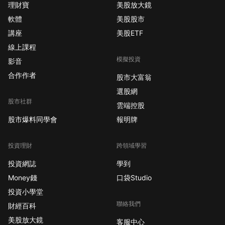
理財寶
美股放大鏡
軟體
美股股市
講座
美股ETF
線上課程
模擬投資
影音
合作作者
股市大富翁
選股網
股市社群
雲端控股
股市爆料同學會
報明牌
投資理財
跨領域學習
投資網誌
學到
Money錢
口袋Studio
投資小學堂
聯絡我們
財經百科
美股放大鏡
客服中心