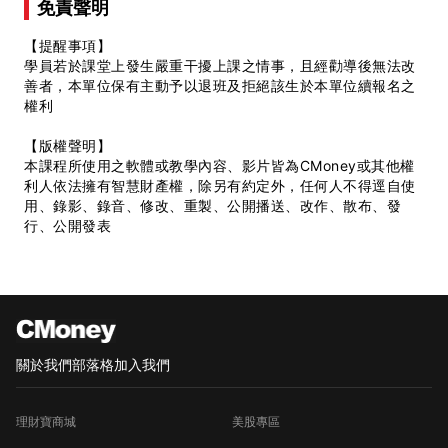
免責聲明
【提醒事項】
學員若於課堂上發生嚴重干擾上課之情事，且經勸導後無法改
善者，本單位保有主動予以退班及拒絕該生於本單位續報名之
權利
【版權聲明】
本課程所使用之軟體或教學內容、影片皆為CMoney或其他權
利人依法擁有智慧財產權，除另有約定外，任何人不得逕自使
用、錄影、錄音、修改、重製、公開播送、改作、散布、發
行、公開發表
關於我們
部落格
加入我們
理財寶商城
美股專區