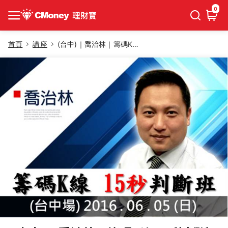
0
首頁
講座
(台中)｜喬治林｜籌碼K線 15 秒判斷班