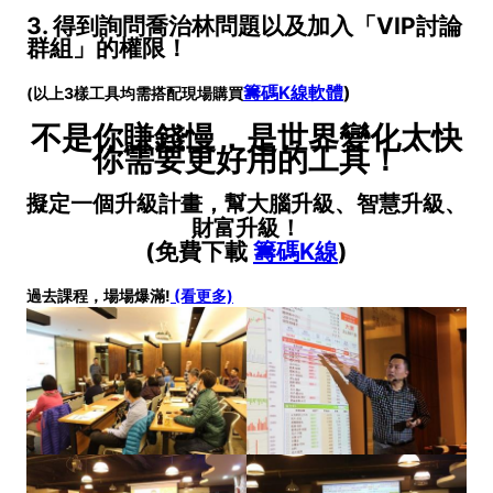
3. 得到詢問喬治林問題以及加入「VIP討論
群組」的權限！
籌碼K線軟體
)
(以上3樣工具均需搭配現場購買
不是你賺錢慢，是世界變化太快
你需要更好用的工具！
擬定一個升級計畫，幫大腦升級、智慧升級、
財富升級！
(免費下載
籌碼K線
)
過去課程，場場爆滿!
(看更多)