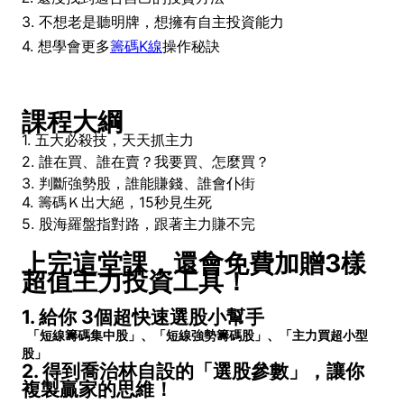
3. 不想老是聽明牌，想擁有自主投資能力
4. 想學會更多
籌碼K線
操作秘訣
課程大綱
1. 五大必殺技，天天抓主力
2.
誰在買、誰在賣？我要買、怎麼買？
3.
判斷強勢股，誰能賺錢、誰會仆街
4. 籌碼Ｋ出大絕，15秒見生死
5.
股海羅盤指對路，跟著主力賺不完
上完這堂課，還會免費加贈3樣
超值主力投資工具！
1. 給你 3個超快速選股小幫手
「短線籌碼集中股」、「短線強勢籌碼股」、「主力買超小型
股」
2. 得到喬治林自設的「選股參數」，讓你
複製贏家的思維！