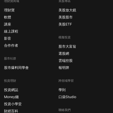
理財寶商城
美股專區
理財寶
美股放大鏡
軟體
美股股市
講座
美股ETF
線上課程
模擬投資
影音
合作作者
股市大富翁
選股網
股市社群
雲端控股
股市爆料同學會
報明牌
投資理財
跨領域學習
投資網誌
學到
Money錢
口袋Studio
投資小學堂
聯絡我們
財經百科