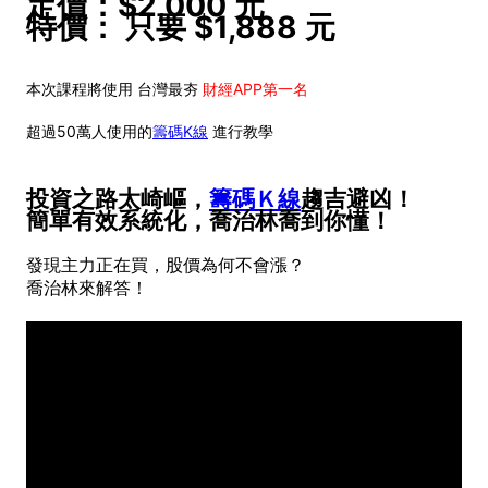
定價：$2,000 元
特價： 只要 $1,888 元
本次課程將使用 台灣最夯
財經APP第一名
超過50萬人使用的
籌碼K線
進行教學
投資之路太崎嶇，
籌碼Ｋ線
趨吉避凶！
簡單有效系統化，喬治林喬到你懂！
發現主力正在買，股價為何不會漲？
喬治林來解答！