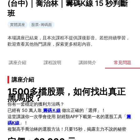
(台中)｜喬治林｜籌碼K線 15 秒判斷
班
實體講座
股票-籌碼面
本場講座已結束，且本次課程不提供課後影音。若想持續學習，
歡迎查看其他熱門講座，探索更多精彩內容。
講座介紹
課程說明
講師簡介
常見問題
講座介紹
1500多檔股票，如何找出真正
黑馬股？
你有一套穩定的獲利方法嗎？
已經有 50 萬人靠
籌碼Ｋ線
做出正確的「選擇」！
這堂課讓你一次學會使用 財經類APP下載第一名的選股工具「
籌
碼K線
」！
複製高手喬治林的選股方法！只要15秒，揭露主力不說的秘密