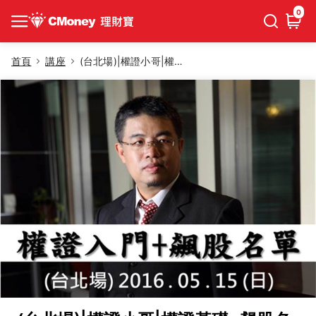
0
首頁
講座
(台北場)|權證小哥|權證基礎+飆股名單精研班