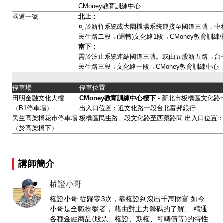
CMoney教育訓練中心
國道一號
北上：
可於新竹系統或大園機場系統連接至國道三號，中
民生路二段→(迴轉)文化路1段→CMoney教育訓
南下：
需於汐止系統連結國道三號。或由五股新五路→台
民生路三段→文化路一段→CMoney教育訓練中心
停車場
停車位置
田明金融文化大樓
CMoney
教育訓練中心樓下
- 新北市板橋區文化路一
（B1停車場）
出入口位置：近文化路一段台北富邦銀行
民生高架橋花市停車場
板橋區民生路二段文化路至西藏路間 出入口位置：
（於高架橋下）
講師簡介
權證小哥
權證小哥 從歸零3次，靠權證到滾出千萬財富 如今
小哥是全職操盤者， 藉由對主力籌碼的了解、 精通
各種金融商品(股票、權證、期權、可轉債等)的特性