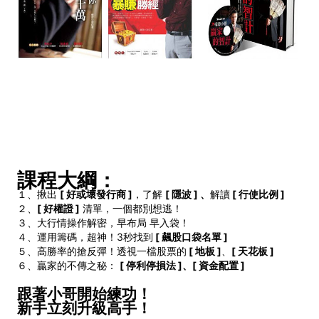
課程大綱：
１、揪出
[ 好或壞發行商 ]
，了解
[ 隱波 ] 、
解讀
[ 行使比例 ]
２、
[ 好權證 ]
清單，一個都別想逃！
３、大行情操作解密，早布局 早入袋！
４、運用籌碼，超神！3秒找到
[ 飆股口袋名單 ]
５、高勝率的搶反彈！透視一檔股票的
[ 地板 ]
、
[ 天花板 ]
６、贏家的不傳之秘：
[ 停利停損法 ]、
[ 資金配置 ]
跟著小哥開始練功！
新手立刻升級高手！