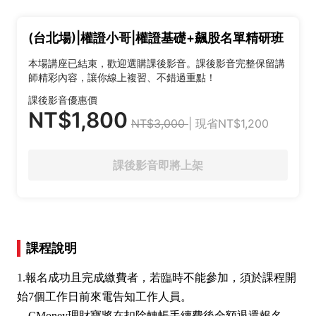
(台北場)|權證小哥|權證基礎+飆股名單精研班
本場講座已結束，歡迎選購課後影音。課後影音完整保留講
師精彩內容，讓你線上複習、不錯過重點！
課後影音優惠價
NT$1,800
NT$3,000
| 現省NT$1,200
課後影音即將上架
課程說明
1.報名成功且完成繳費者，若臨時不能參加，須於課程開
始7個工作日前來電告知工作人員。
CMoney理財寶將在扣除轉帳手續費後全額退還報名