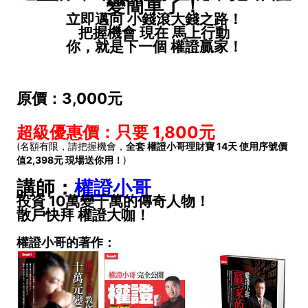
變簡單了！
立即邁向 小錢滾大錢之路！
把握機會 現在 馬上行動
你，就是下一個 權證贏家！
原價：3,000元
超級優惠價：只要 1,800元
(名額有限，請把握機會，
全套 權證小哥理財寶 14天 使用序號價
值2,398元 現場送你用！
)
講師：
權證小哥
投資 10萬變千萬的傳奇人物！
散戶快拜 權證大咖！
權證小哥的著作：