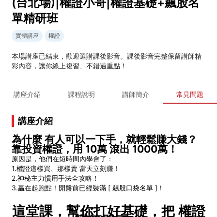
(台北場)|權證小哥|權證基礎+飆股名
單精研班
實體講座
權證
本場講座已結束，歡迎選購課後影音。課後影音完整保留講師精
彩內容，讓你線上複習、不錯過重點！
講座介紹
課程說明
講師簡介
常見問題
講座介紹
為什麼 有人可以一下手，就輕鬆賺大錢？
靠投資權證，用 10萬 滾出 1000萬！
原因是，他們在短時間內學會了：
1.權證這樣買、那樣賣 當天立刻賺！
2.神秘主力慣用手法全攻略！
3.贏在起跑點！開盤前已經裝滿 [ 飆股口袋名單 ]！
這堂課，幫你打好基礎，把 權證