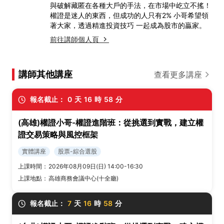
與破解藏匿在各種大戶的手法，在市場中屹立不搖！
權證是迷人的東西，但成功的人只有2% 小哥希望領
著大家，透過精進投資技巧 一起成為股市的贏家。
前往講師個人頁
講師其他講座
查看更多講座
報名截止：
0
天
16
時
58
分
(高雄)權證小哥-權證進階班：從挑選到實戰，建立權
證交易策略與風控框架
實體講座
股票-綜合選股
上課時間：
2026年08月09日(日) 14:00-16:30
上課地點：
高雄商務會議中心(十全廳)
報名截止：
7
天
16
時
58
分