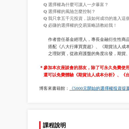
Q
選擇權為什麼可讓人一夕暴富
？
Q
選擇權的風險怎麼控制
？
Q
我只拿五千元投資，該如何成功的進入這
Q
必賺的選擇權的交易策略請教給我！
作者曾任基金經理人，專長金融衍生性商
搭配
八大行庫買賣超》、《期貨法人成
《
之理財寶
，從政府護盤的角度出發，期貨
＊參加本次座談會的朋友，除了可永久免費使
還可以免費體驗《期貨法人成本分析》
、
《
博客來書籍館：
《
元
開
始
的
選
擇
權
投
資
提
5000
課程說明