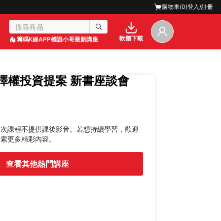
購物車(
0
)
登入/註冊
軟體下載
籌碼K線APP
權證小哥最新講座
擇權投資提案 新書座談會
本次課程不提供課後影音。若想持續學習，歡迎
探索更多精彩內容。
查看其他熱門講座