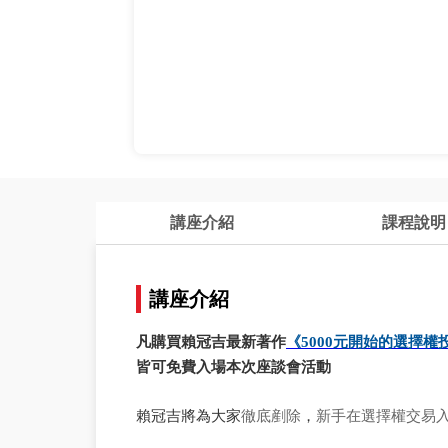
講座介紹
課程說明
講座介紹
凡購買賴冠吉最新著作
《
元
開
始
的
選
擇
權
5000
皆可免費入場本次座談會活動
賴冠吉將為大家
，
徹底剷除
新手在選擇權交易