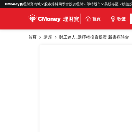
CMoney
理財寶商城
股市爆料同學會
投資理財
即時股市
美股專區
模擬
首頁
軟體
首頁
講座
財工達人_選擇權投資提案 新書座談會