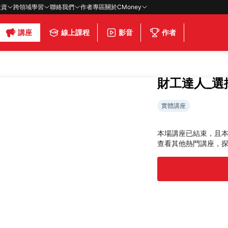
投資
跨領域學習
聯絡我們
作者專區
關於CMoney
講座
線上課程
影音
作者
財工達人_選
實體講座
本場講座已結束，且
查看其他熱門講座，