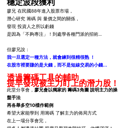
穩定波段獲利
廖兄 在民國88年進入股票市場，
潛心研究 籌碼 與 量價之間的關係，
發現 投資人之所以虧錢
是因為「不夠專注」！到處學各種門派的招術...
但廖兄說：
我一旦選定一種方法，就會練到很精很熟 ！
在股市裡要賺的是大錢，而不是短線交易的小錢...
透過籌碼工具的輔助，
提早發現被主力盯上的潛力股！
此堂分享會，
廖兄會以獨家的 籌碼3角圖 說明主力的操
盤手法
再各舉多空10檔作範例
希望大家能學到 用籌碼 了解主力的佈局方式
在上一場分享會完，