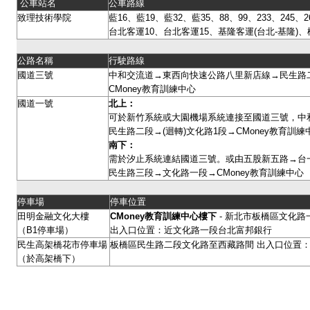
公車站名
公車路線
致理技術學院
藍16、藍19、藍32、藍35、88、99、233、245、26
台北客運10、台北客運15、基隆客運(台北-基隆)、
公路名稱
行駛路線
國道三號
中和交流道→東西向快速公路八里新店線→民生路二
CMoney教育訓練中心
國道一號
北上：
可於新竹系統或大園機場系統連接至國道三號，中
民生路二段→(迴轉)文化路1段→CMoney教育訓
南下：
需於汐止系統連結國道三號。或由五股新五路→台
民生路三段→文化路一段→CMoney教育訓練中心
停車場
停車位置
田明金融文化大樓
CMoney
教育訓練中心樓下
- 新北市板橋區文化路一
（B1停車場）
出入口位置：近文化路一段台北富邦銀行
民生高架橋花市停車場
板橋區民生路二段文化路至西藏路間 出入口位置：
（於高架橋下）