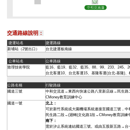
交通路線說明：
捷運站名
捷運路線
新埔站（2號出口）
台北捷運板南線
公車站名
公車路線
致理技術學院
藍16、藍19、藍32、藍35、88、99、233、245、26
台北客運10、台北客運15、基隆客運(台北-基隆)、
公路名稱
行駛路線
國道三號
中和交流道→東西向快速公路八里新店線→民生路二
CMoney教育訓練中心
國道一號
北上：
可於新竹系統或大園機場系統連接至國道三號，中
民生路二段→(迴轉)文化路1段→CMoney教育訓
南下：
需於汐止系統連結國道三號。或由五股新五路→台