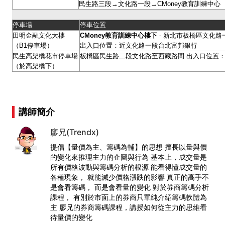
民生路三段→文化路一段→CMoney教育訓練中心
停車場
停車位置
田明金融文化大樓
CMoney
教育訓練中心樓下
- 新北市板橋區文化路一
（B1停車場）
出入口位置：近文化路一段台北富邦銀行
民生高架橋花市停車場
板橋區民生路二段文化路至西藏路間 出入口位置：
（於高架橋下）
講師簡介
廖兄(Trendx)
提倡【量價為主、籌碼為輔】的思想 擅長以量與價
的變化來推理主力的企圖與行為 基本上，成交量是
所有價格波動與籌碼分析的根源 能看得懂成交量的
各種現象， 就能減少價格漲跌的影響 真正的高手不
是會看籌碼， 而是會看量的變化 對於券商籌碼分析
課程， 有別於市面上的券商只單純介紹籌碼軟體為
主 廖兄的券商籌碼課程，講授如何從主力的思維看
待量價的變化