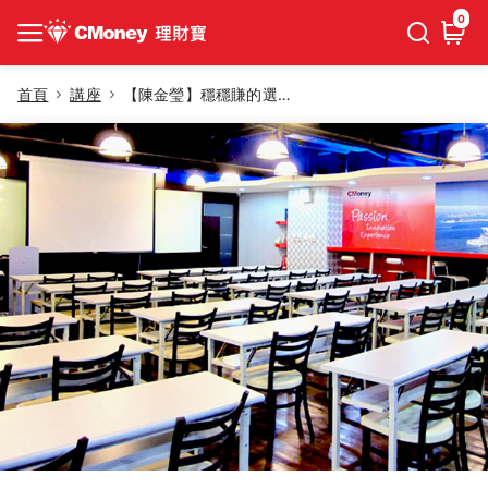
0
首頁
講座
【陳金瑩】穩穩賺的選股方法