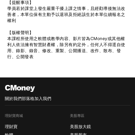
【提醒事項】
學員若於課堂上發生嚴重干擾上課之情事，且經勸導後無法改
善者，本單位保有主動予以退班及拒絕該生於本單位續報名之
權利
【版權聲明】
本課程所使用之軟體或教學內容、影片皆為CMoney或其他權
利人依法擁有智慧財產權，除另有約定外，任何人不得逕自使
用、錄影、錄音、修改、重製、公開播送、改作、散布、發
行、公開發表
關於我們
部落格
加入我們
理財寶商城
美股專區
理財寶
美股放大鏡
軟體
美股股市