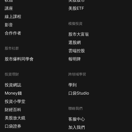
講座
美股ETF
線上課程
模擬投資
影音
合作作者
股市大富翁
選股網
股市社群
雲端控股
股市爆料同學會
報明牌
投資理財
跨領域學習
投資網誌
學到
Money錢
口袋Studio
投資小學堂
聯絡我們
財經百科
美股放大鏡
客服中心
口袋證券
加入我們