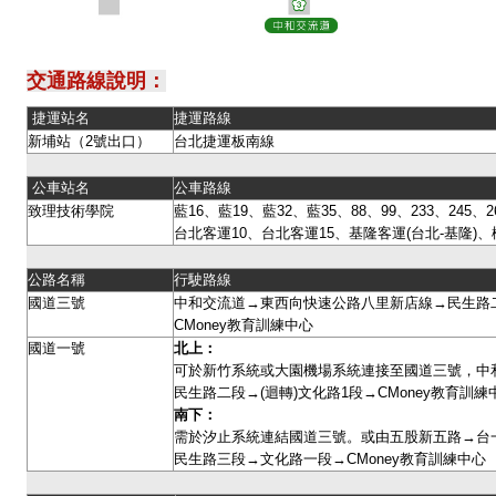
交通路線說明：
捷運站名
捷運路線
新埔站（2號出口）
台北捷運板南線
公車站名
公車路線
致理技術學院
藍16、藍19、藍32、藍35、88、99、233、245、26
台北客運10、台北客運15、基隆客運(台北-基隆)、
公路名稱
行駛路線
國道三號
中和交流道→東西向快速公路八里新店線→民生路二
CMoney教育訓練中心
國道一號
北上：
可於新竹系統或大園機場系統連接至國道三號，中
民生路二段→(迴轉)文化路1段→CMoney教育訓
南下：
需於汐止系統連結國道三號。或由五股新五路→台
民生路三段→文化路一段→CMoney教育訓練中心