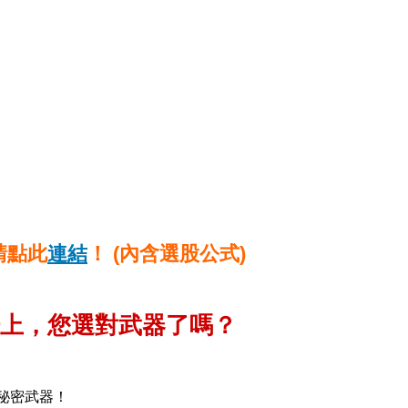
請點此
連結
！ (內含選股公式)
上，您選對武器了嗎？
項秘密武器！