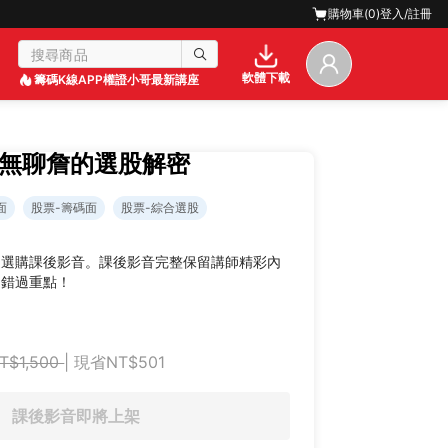
購物車(
0
)
登入/註冊
軟體下載
籌碼K線APP
權證小哥最新講座
｜無聊詹的選股解密
面
股票-籌碼面
股票-綜合選股
迎選購課後影音。課後影音完整保留講師精彩內
不錯過重點！
T$1,500
| 現省NT$501
課後影音即將上架