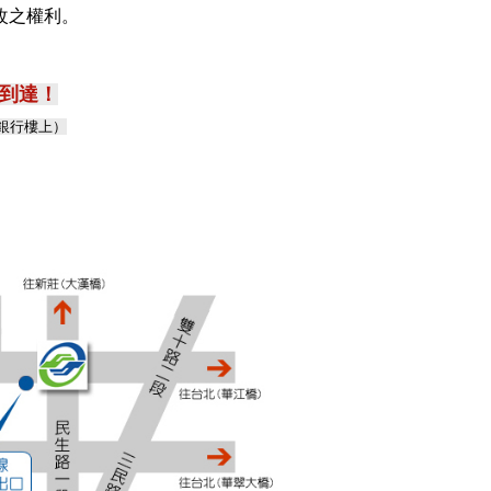
改之權利。
可到達！
邦銀行樓上）