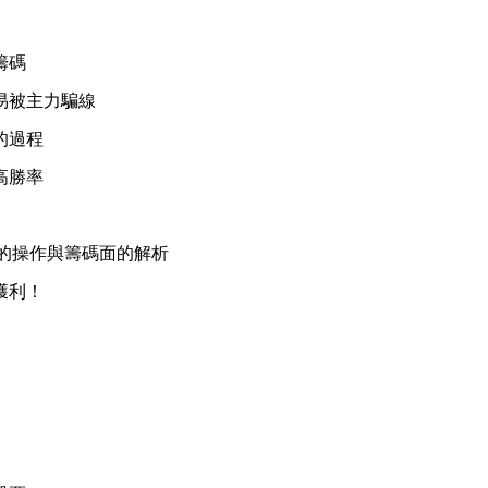
籌碼
易被主力騙線
的過程
高勝率
線的操作與籌碼面的解析
獲利！