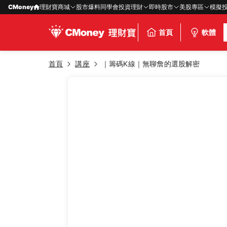
CMoney
理財寶商城
股市爆料同學會
投資理財
即時股市
美股專區
模擬
首頁
軟體
首頁
講座
｜籌碼K線｜無聊詹的選股解密