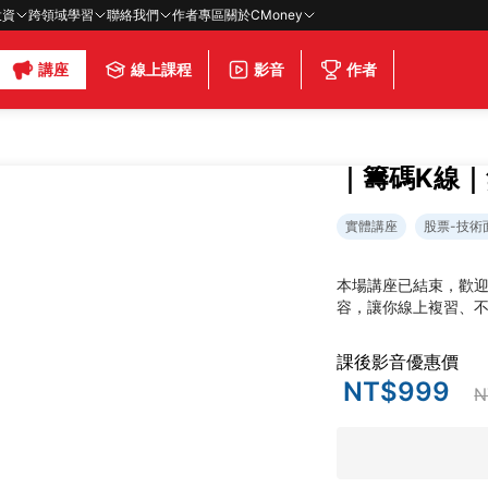
投資
跨領域學習
聯絡我們
作者專區
關於CMoney
講座
線上課程
影音
作者
｜籌碼K線
實體講座
股票-技術
本場講座已結束，歡
容，讓你線上複習、
課後影音優惠價
NT$999
N