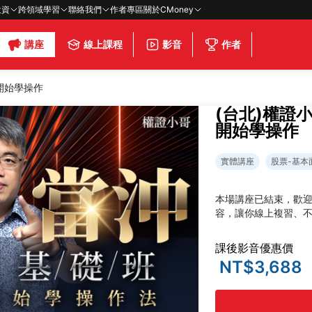
投資
跨領域學習
聯絡我們
作者專區
關於CMoney
講座
線上課程
影音
作者
開始學操作
(台北)權證
開始學操作
實體講座
股票-基本
本場講座已結束，歡
容，讓你線上複習、
課後影音優惠價
NT$3,688