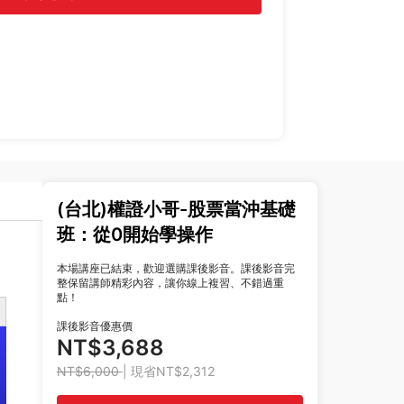
(台北)權證小哥-股票當沖基礎
班：從0開始學操作
本場講座已結束，歡迎選購課後影音。課後影音完
整保留講師精彩內容，讓你線上複習、不錯過重
點！
課後影音優惠價
NT$3,688
NT$6,000
| 現省NT$2,312