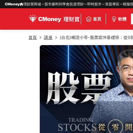
CMoney
理財寶商城
股市爆料同學會
投資理財
即時股市
美股專區
模擬
首頁
軟體
首頁
講座
(台北)權證小哥-股票當沖基礎班：從0