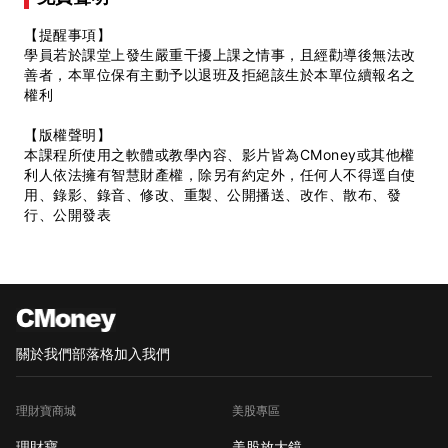
【提醒事項】
學員若於課堂上發生嚴重干擾上課之情事，且經勸導後無法改
善者，本單位保有主動予以退班及拒絕該生於本單位續報名之
權利
【版權聲明】
本課程所使用之軟體或教學內容、影片皆為CMoney或其他權
利人依法擁有智慧財產權，除另有約定外，任何人不得逕自使
用、錄影、錄音、修改、重製、公開播送、改作、散布、發
行、公開發表
關於我們
部落格
加入我們
理財寶商城
美股專區
理財寶
美股放大鏡