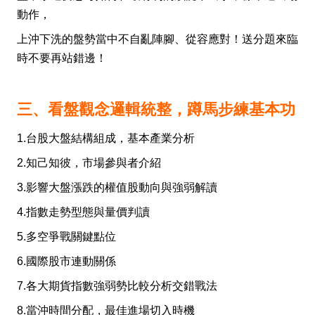
動作，
上沖下洗的盤勢當中不自亂陣腳、從容應對！送分題來臨
時不要再站錯邊！
三、看盤觀念邏輯統整，蹲馬步練基本功
1.台股大盤結構組成，基本產業分析
2.知己知彼，市場參與者介紹
3.影響大盤漲跌的權值股動向與強弱解讀
4.指數走勢型態與量價判讀
5.多空爭戰關鍵點位
6.國際股市連動關係
7.各大期貨指數強弱勢比較分析交錯戰法
8.當沖時間分配，最佳進場切入時機