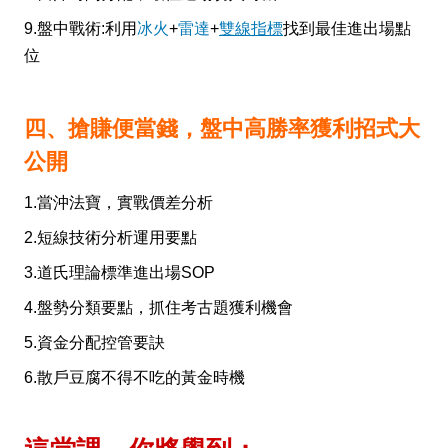
9.盤中戰術:利用
冰火
+
雷達
+
雙線指標
找到最佳進出場點
位
四、搶賺便當錢，盤中高勝率獲利招式大
公開
1.當沖法寶，實戰價差分析
2.短線技術分析運用要點
3.道氏理論標準進出場SOP
4.盤勢分類要點，抓住考古題獲利機會
5.資金分配控管要訣
6.散戶豆腐不得不吃的黃金時機