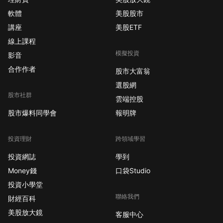
軟體
美股股市
講座
美股ETF
線上課程
模擬投資
影音
合作作者
股市大富翁
選股網
股市社群
雲端控股
股市爆料同學會
報明牌
投資理財
跨領域學習
投資網誌
學到
Money錢
口袋Studio
投資小學堂
聯絡我們
財經百科
美股放大鏡
客服中心