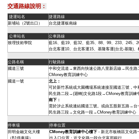
交通路線說明：
捷運站名
捷運路線
新埔站（2號出口）
台北捷運板南線
公車站名
公車路線
致理技術學院
藍16、藍19、藍32、藍35、88、99、233、245、26
台北客運10、台北客運15、基隆客運(台北-基隆)、
公路名稱
行駛路線
國道三號
中和交流道→東西向快速公路八里新店線→民生路二
CMoney教育訓練中心
國道一號
北上：
可於新竹系統或大園機場系統連接至國道三號，中
民生路二段→(迴轉)文化路1段→CMoney教育訓
南下：
需於汐止系統連結國道三號。或由五股新五路→台
民生路三段→文化路一段→CMoney教育訓練中心
停車場
停車位置
田明金融文化大樓
CMoney
教育訓練中心樓下
- 新北市板橋區文化路一
（B1停車場）
出入口位置：近文化路一段台北富邦銀行