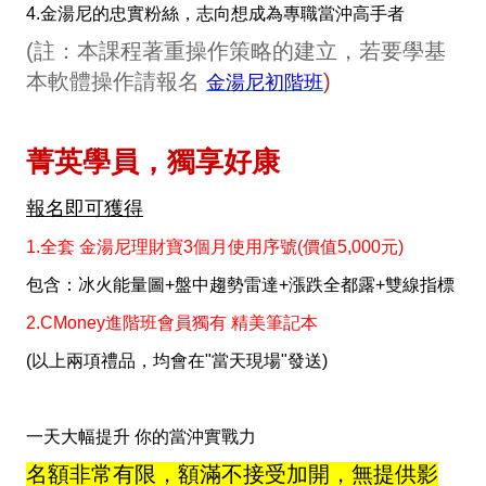
4.金湯尼的忠實粉絲，志向想成為專職當沖高手者
(註：本課程著重操作策略的建立，若要學基
本軟體操作請報名
)
金湯尼初階班
菁英學員，獨享好康
報名即可獲得
1.全套 金湯尼理財寶3個月使用序號(價值5,000元)
包含：冰火能量圖+盤中趨勢雷達+漲跌全都露+雙線指標
2.CMoney進階班會員獨有 精美筆記本
(以上兩項禮品，均會在"當天現場"發送)
一天大幅提升 你的當沖實戰力
名額非常有限，額滿不接受加開，無提供影