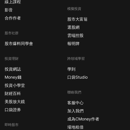
線上課程
模擬投資
影音
合作作者
股市大富翁
選股網
股市社群
雲端控股
股市爆料同學會
報明牌
投資理財
跨領域學習
投資網誌
學到
Money錢
口袋Studio
投資小學堂
聯絡我們
財經百科
美股放大鏡
客服中心
口袋證券
加入我們
成為CMoney作者
即時股市
場地租借