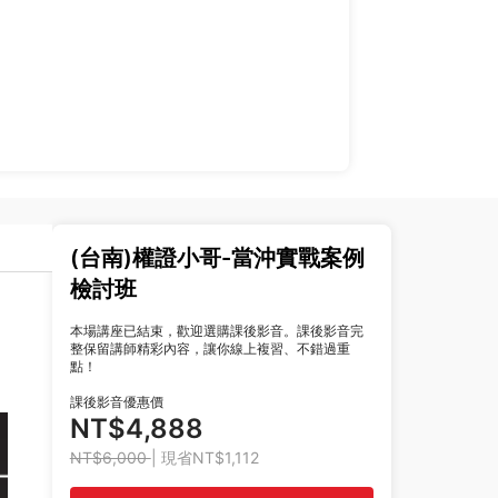
(台南)權證小哥-當沖實戰案例
檢討班
本場講座已結束，歡迎選購課後影音。課後影音完
整保留講師精彩內容，讓你線上複習、不錯過重
點！
課後影音優惠價
NT$4,888
NT$6,000
| 現省NT$1,112