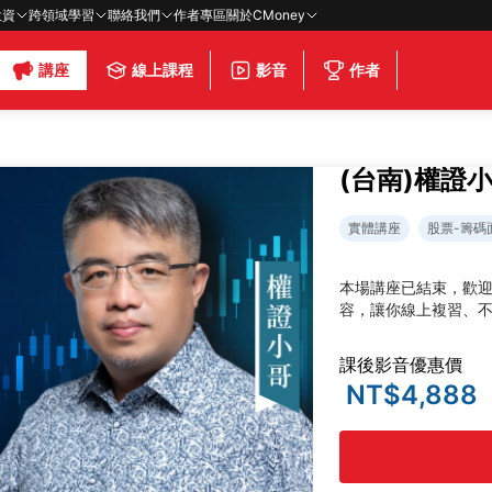
投資
跨領域學習
聯絡我們
作者專區
關於CMoney
講座
線上課程
影音
作者
(台南)權證
實體講座
股票-籌碼
本場講座已結束，歡
容，讓你線上複習、
課後影音優惠價
NT$4,888