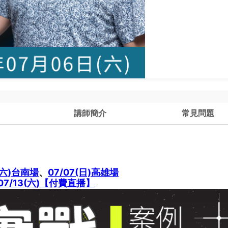
講師簡介
常見問題
(六)台南場
、
07/07(日)高雄場
07/13(六)【付費直播】