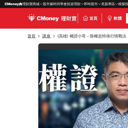
CMoney
理財寶商城
股市爆料同學會
投資理財
即時股市
美股專區
模擬
首頁
軟體
首頁
講座
(高雄) 權證小哥－除權息特殊行情戰法