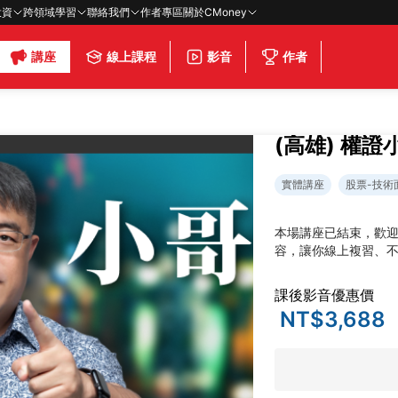
投資
跨領域學習
聯絡我們
作者專區
關於CMoney
講座
線上課程
影音
作者
(高雄) 權
實體講座
股票-技術
本場講座已結束，歡
容，讓你線上複習、
課後影音優惠價
NT$3,688