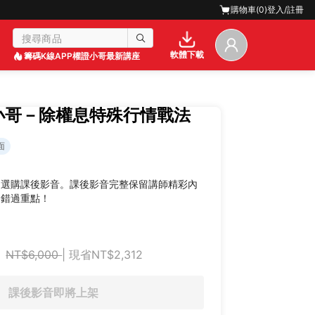
購物車(
0
)
登入/註冊
軟體下載
籌碼K線APP
權證小哥最新講座
證小哥－除權息特殊行情戰法
面
迎選購課後影音。課後影音完整保留講師精彩內
不錯過重點！
NT$6,000
| 現省NT$2,312
課後影音即將上架