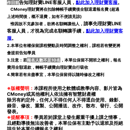
告知理財寶LINE客服人員，
點此加入理財寶客服
。
作日前
CMoney理財寶將在扣除轉帳手續費後全額退還報名費 (
超過
上述時間後，概不退費，如有不便請見諒)
請事先
理財寶LINE
惟因故不克參加者，欲將名額轉讓他人，
客服人員
，才視為完成名額轉讓手續
，
點此加入理財寶客
服
。
2.本單位有權保留課程變動及時間調整之權利，課程若有變更將
會提前告知學員
3.注意：若
報名人數不足10名
，本單位保留不開班之權利，報名
費用全額退款，轉帳手續費由理財寶自行吸收
4.簡章若有未盡事宜，本單位保留得以隨時修改之權利
※版權聲明：
本課程所使用之軟體或教學內容、影片皆為
CMoney或其他權利人依法擁有智慧財產權
除另有約定外，任何人不得任何人不得逕自使用、錄影、
錄音、修改、重製、公開播送、改作、散布、發行、公開
發表。
※提醒事項：
學員若於課堂上發生嚴重干擾上課之情事，
且經勸導後無法改善者，本單位保有主動予以退班及拒絕
該生於本單位續報名之權利。