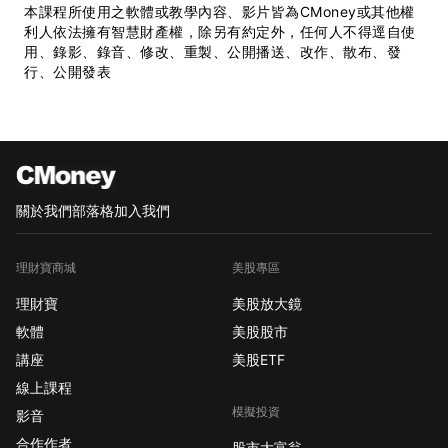
本課程所使用之軟體或教學內容、影片皆為CMoney或其他權
利人依法擁有智慧財產權，除另有約定外，任何人不得逕自使
用、錄影、錄音、修改、重製、公開播送、改作、散布、發
行、公開發表
關於我們
部落格
加入我們
理財寶商城
美股專區
理財寶
美股放大鏡
軟體
美股股市
講座
美股ETF
線上課程
模擬投資
影音
合作作者
股市大富翁