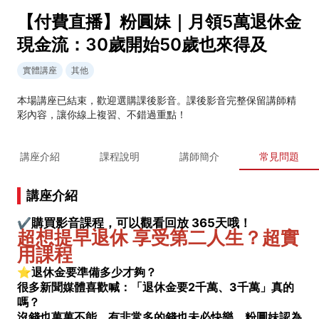
【付費直播】粉圓妹｜月領5萬退休金
現金流：30歲開始50歲也來得及
實體講座
其他
本場講座已結束，歡迎選購課後影音。課後影音完整保留講師精
彩內容，讓你線上複習、不錯過重點！
講座介紹
課程說明
講師簡介
常見問題
講座介紹
✔️
購買影音課程，可以觀看回放 365天哦！
超想提早退休 享受第二人生？超實
用課程
⭐退休金要準備多少才夠？
很多新聞媒體喜歡喊：「退休金要2千萬、3千萬」真的
嗎？
沒錢也萬萬不能，有非常多的錢也未必快樂，粉圓妹認為