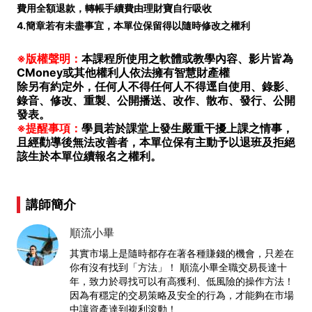
費用全額退款，轉帳手續費由理財寶自行吸收
4.簡章若有未盡事宜，本單位保留得以隨時修改之權利
※版權聲明：
本課程所使用之軟體或教學內容、影片皆為
CMoney或其他權利人依法擁有智慧財產權
除另有約定外，任何人不得任何人不得逕自使用、錄影、
錄音、修改、重製、公開播送、改作、散布、發行、公開
發表。
※提醒事項：
學員若於課堂上發生嚴重干擾上課之情事，
且經勸導後無法改善者，本單位保有主動予以退班及拒絕
該生於本單位續報名之權利。
講師簡介
順流小畢
其實市場上是隨時都存在著各種賺錢的機會，只差在
你有沒有找到「方法」！ 順流小畢全職交易長達十
年，致力於尋找可以有高獲利、低風險的操作方法！
因為有穩定的交易策略及安全的行為，才能夠在市場
中讓資產達到複利滾動！