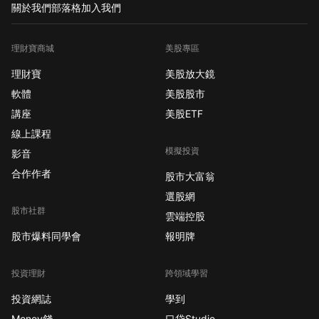
關於我們
部落格
加入我們
理財寶商城
美股專區
理財寶
美股放大鏡
軟體
美股股市
講座
美股ETF
線上課程
模擬投資
影音
合作作者
股市大富翁
選股網
股市社群
雲端控股
股市爆料同學會
報明牌
投資理財
跨領域學習
投資網誌
學到
Money錢
口袋Studio