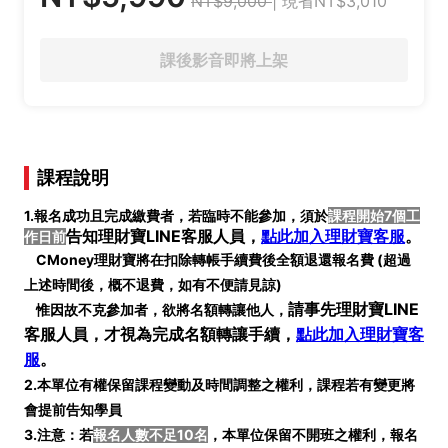
NT$9,000
| 現省NT$3,010
課後影音即將上架
課程說明
1.報名成功且完成繳費者，若臨時不能參加，須於
課程開始7個工
告知理財寶LINE客服人員，
點此加入理財寶客服
。
作日前
CMoney理財寶將在扣除轉帳手續費後全額退還報名費 (
超過
上述時間後，概不退費，如有不便請見諒)
請事先
理財寶LINE
惟因故不克參加者，欲將名額轉讓他人，
客服人員
，才視為完成名額轉讓手續
，
點此加入理財寶客
服
。
2.本單位有權保留課程變動及時間調整之權利，課程若有變更將
會提前告知學員
3.注意：若
報名人數不足10名
，本單位保留不開班之權利，報名