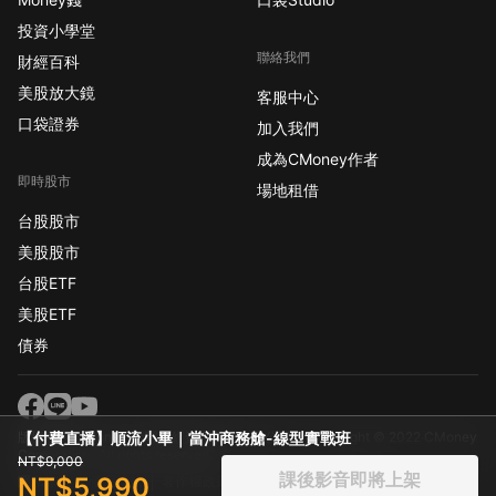
投資小學堂
聯絡我們
財經百科
美股放大鏡
客服中心
口袋證券
加入我們
成為CMoney作者
即時股市
場地租借
台股股市
美股股市
台股ETF
美股ETF
債券
【付費直播】順流小畢｜當沖商務艙-線型實戰班
版權所有 CMoney 全曜財經資訊股份有限公司
Copyright © 2022 CMoney
Corporation. All rights reserved.
NT$9,000
課後影音即將上架
NT$5,990
隱私條款
使用條款
著作權政策
社群規範
免責聲明