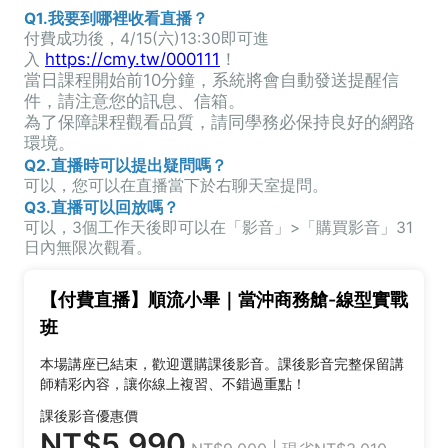
Q1.我要到哪裡收看直播？
付費成功後，4/15(六)13:30即可進
https://cmy.tw/000111
！
入
當日課程開始前10分鐘，系統將會自動發送提醒信
件，請注意您的訊息、信箱。
為了保障課程觀看品質，請同學務必保持良好的網路
環境。
Q2.直播時可以提出疑問嗎？
可以，您可以在直播當下於右聊天室提問。
Q3.直播可以回放嗎？
可以，3個工作天後即可以在「影音」>「購買影音」31
日內無限次觀看。
【付費直播】順流小畢｜當沖商務艙-線型實戰
班
本場講座已結束，歡迎選購課後影音。課後影音完整保留講
師精彩內容，讓你線上複習、不錯過重點！
課後影音優惠價
NT$5,990