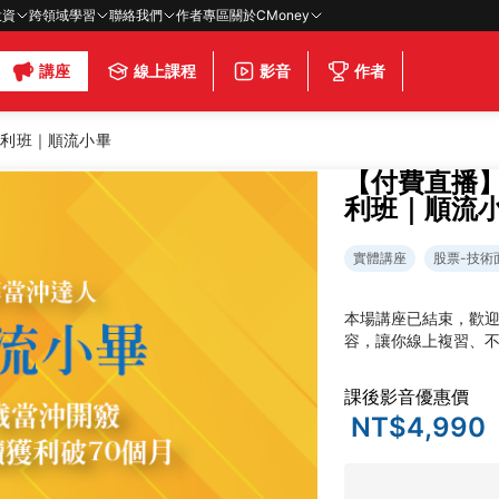
投資
跨領域學習
聯絡我們
作者專區
關於CMoney
講座
線上課程
影音
作者
獲利班｜順流小畢
【付費直播
利班｜順流
實體講座
股票-技術
本場講座已結束，歡
容，讓你線上複習、
課後影音優惠價
NT$4,990