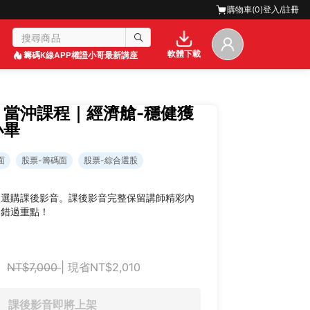
購物車(
0
)
登入/註冊
軟體下載
籌碼K線APP
權證小哥最新講座
】當沖課程｜經濟艙-穩健獲
小畢
面
股票-籌碼面
股票-綜合選股
迎選購課後影音。課後影音完整保留講師精彩內
不錯過重點！
NT$7,000
| 現省NT$2,010
課後影音即將上架