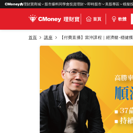
CMoney
理財寶商城
股市爆料同學會
投資理財
即時股市
美股專區
模擬
首頁
軟體
首頁
講座
【付費直播】當沖課程｜經濟艙-穩健