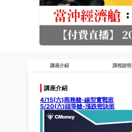
講座介紹
課程說明
講座介紹
4/15(六)商務艙-線型實戰班
5/20(六)頭等艙-漲跌密訣班