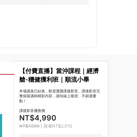
【付費直播】當沖課程｜經濟
艙-穩健獲利班｜順流小畢
本場講座已結束，歡迎選購課後影音。課後影音完
整保留講師精彩內容，讓你線上複習、不錯過重
點！
課後影音優惠價
NT$4,990
NT$7,000
| 現省NT$2,010