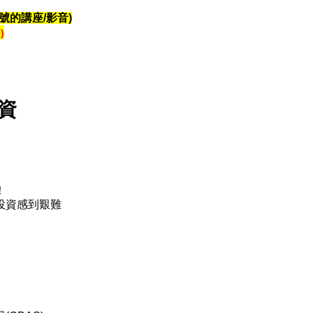
號的講座/影音)
)
資
！
投資感到艱難