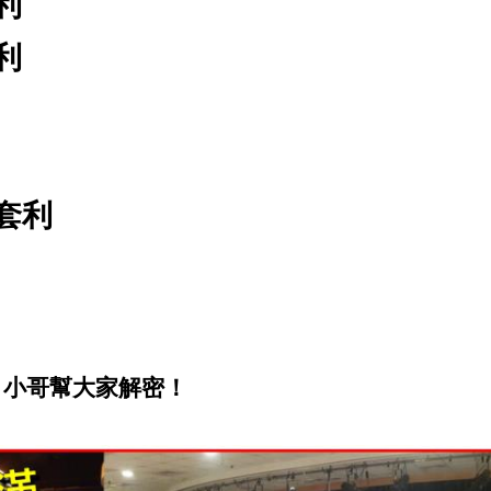
利
利
套利
，小哥幫大家解密！