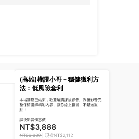
(高雄)權證小哥－穩健獲利方
法：低風險套利
本場講座已結束，歡迎選購課後影音。課後影音完
整保留講師精彩內容，讓你線上複習、不錯過重
點！
課後影音優惠價
NT$3,888
NT$6,000
| 現省NT$2,112