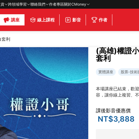
投資
跨領域學習
聯絡我們
作者專區
關於CMoney
講座
線上課程
影音
作者
險套利
(高雄)權證
套利
實體講座
股票-技術
本場講座已結束，歡
容，讓你線上複習、
課後影音優惠價
NT$3,888