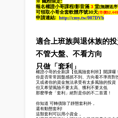
※ 鐵粉限定:
報名權證小哥課程/影音滿
3
堂
(無贈送序
可領取小哥全套軟體序號30天
(市價$2,449
申請連結
:
http://cmy.tw/007DVb
適合上班族與退休族的投
不管大盤、不看方向
只做「套利」
權證小哥的全新課【低風險套利班】開課囉
你是否常常因盤感抓不到、方向看不準而對
又或者你的資金無法承受有太多風險的投資
但又希望風險不要太高、獲利不要太低
那麼學會「套利」絕對是你的不二首選！
你知道 可轉債除了靜態套利外，
還有動態套利!
這類套利可以用小資金，