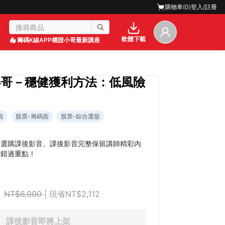
購物車(
0
)
登入/註冊
軟體下載
籌碼K線APP
權證小哥最新講座
小哥－穩健獲利方法：低風險
面
股票-籌碼面
股票-綜合選股
迎選購課後影音。課後影音完整保留講師精彩內
不錯過重點！
NT$6,000
| 現省NT$2,112
課後影音即將上架