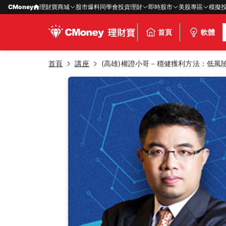
CMoney
理財寶商城
股市爆料同學會
投資理財
即時股市
美股專區
模擬
首頁
軟體
首頁
講座
(高雄)權證小哥－穩健獲利方法：低風