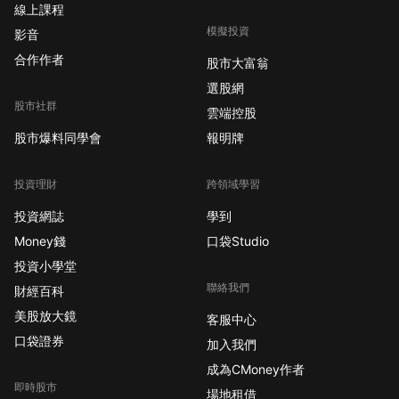
線上課程
模擬投資
影音
合作作者
股市大富翁
選股網
股市社群
雲端控股
股市爆料同學會
報明牌
投資理財
跨領域學習
投資網誌
學到
Money錢
口袋Studio
投資小學堂
聯絡我們
財經百科
美股放大鏡
客服中心
口袋證券
加入我們
成為CMoney作者
即時股市
場地租借