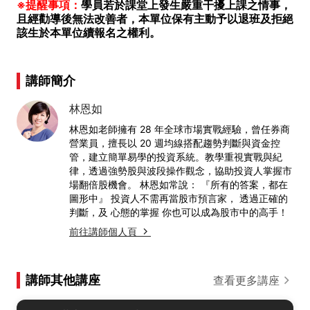
※提醒事項：
學員若於課堂上發生嚴重干擾上課之情事，
且經勸導後無法改善者，本單位保有主動予以退班及拒絕
該生於本單位續報名之權利。
講師簡介
林恩如
林恩如老師擁有 28 年全球市場實戰經驗，曾任券商
營業員，擅長以 20 週均線搭配趨勢判斷與資金控
管，建立簡單易學的投資系統。教學重視實戰與紀
律，透過強勢股與波段操作觀念，協助投資人掌握市
場翻倍股機會。 林恩如常說： 『所有的答案，都在
圖形中』 投資人不需再當股市預言家， 透過正確的
判斷，及 心態的掌握 你也可以成為股市中的高手！
前往講師個人頁
講師其他講座
查看更多講座