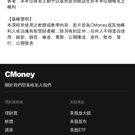
善者，本單位保有主動予以退班及拒絕該生於本單位續報名之
權利
【版權聲明】
本課程所使用之軟體或教學內容、影片皆為CMoney或其他權
利人依法擁有智慧財產權，除另有約定外，任何人不得逕自使
用、錄影、錄音、修改、重製、公開播送、改作、散布、發
行、公開發表
關於我們
部落格
加入我們
理財寶商城
美股專區
理財寶
美股放大鏡
軟體
美股股市
講座
美股ETF