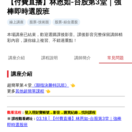
【付費直播】林恩如-台股第3堂｜強
棒即時選股班
線上講座
股票-技術面
股票-綜合選股
本場講座已結束，歡迎選購課後影音。課後影音完整保留講師精
彩內容，讓你線上複習、不錯過重點！
講座介紹
課程說明
講師簡介
常見問題
講座介紹
超簡單第４堂
《期指決勝特訊班》
👈️
更多
其他超簡單課程
👈️
觀看流程
：
登入理財寶帳號→影音→購買紀錄→找到課程
03.18 |
【付費直播】林恩如-台股第3堂｜強棒
※ 課程觀看網址：
即時選股班