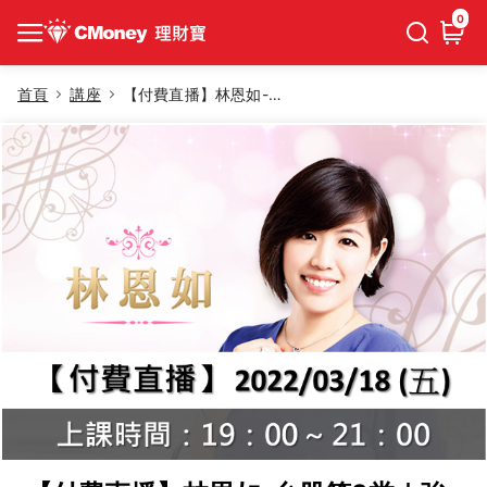
0
首頁
講座
【付費直播】林恩如-台股第3堂｜強棒即時選股班