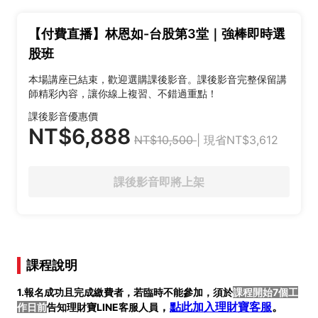
【付費直播】林恩如-台股第3堂｜強棒即時選
股班
本場講座已結束，歡迎選購課後影音。課後影音完整保留講
師精彩內容，讓你線上複習、不錯過重點！
課後影音優惠價
NT$6,888
NT$10,500
| 現省NT$3,612
課後影音即將上架
課程說明
1.報名成功且完成繳費者，若臨時不能參加，須於
課程開始7個工
，
點此加入理財寶客服
。
作日前
告知理財寶LINE客服人員