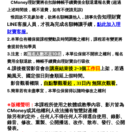
CMoney理財寶將在扣除轉帳手續費後全額退還報名費 (
超過
上述時間後，概不退費，如有不便請見諒)
告知理財寶
惟因故不克參加者，欲將名額轉讓他人，請事先
LINE客服人員
才視為完成名額轉讓手續
，
點此加入理
，
財寶客服
。
2.本單位有權保留課程變動及時間調整之權利，課程若有變更將
會提前告知學員
3.注意：若
報名人數不足10名
，本單位保留不開班之權利，報名
費用全額退款，轉帳手續費由理財寶自行吸收
4.
課後複習影音會在
講座結束後 2~3個
工作日
上架，若遇
颱風天、國定假日則會順延上假時間。
影音觀看權限，
自點擊觀看起，31日內 無限次觀看
。
5.簡章若有未盡事宜，本單位保留得以隨時修改之權利
※版權聲明：
本課程所使用之軟體或教學內容、影片皆為
CMoney或其他權利人依法擁有智慧財產權
除另有約定外，任何人不得任何人不得逕自使用、錄影、
錄音、修改、重製、公開播送、改作、散布、發行、公開
發表。