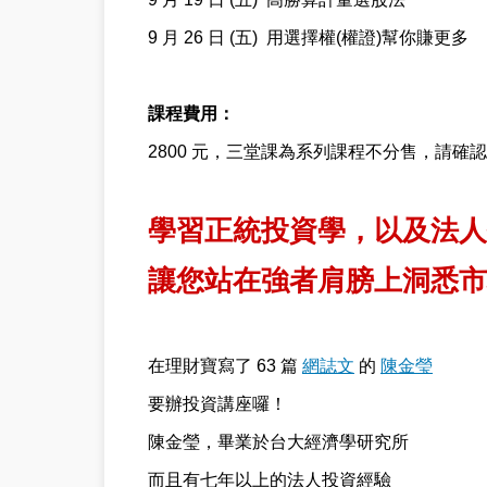
9 月 26 日 (五) 用選擇權(權證)幫你賺更多
課程費用：
2800 元，三堂課為系列課程不分售，請確
學習正統投資學，以及法人
讓您站在強者肩膀上洞悉市
在理財寶寫了 63 篇
網誌文
的
陳金瑩
要辦投資講座囉！
陳金瑩，畢業於台大經濟學研究所
而且有七年以上的法人投資經驗