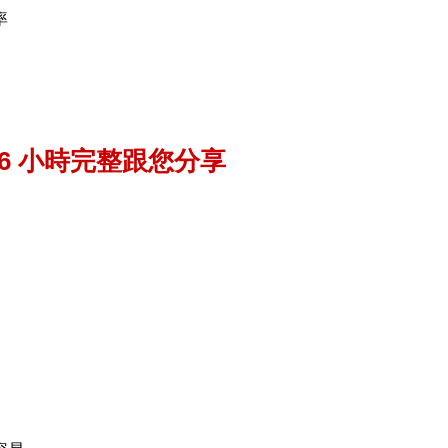
率
」
 6 小時完整跟您分享