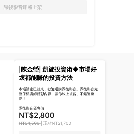
課後影音即將上架
|陳金瑩| 凱旋投資術◆市場好
壞都能賺的投資方法
本場講座已結束，歡迎選購課後影音。課後影音完
整保留講師精彩內容，讓你線上複習、不錯過重
點！
課後影音優惠價
NT$2,800
NT$4,500
| 現省NT$1,700