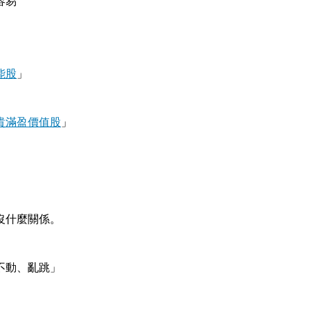
容易
能股
」
貴滿盈價值股
」
」
沒什麼關係。
不動、亂跳」