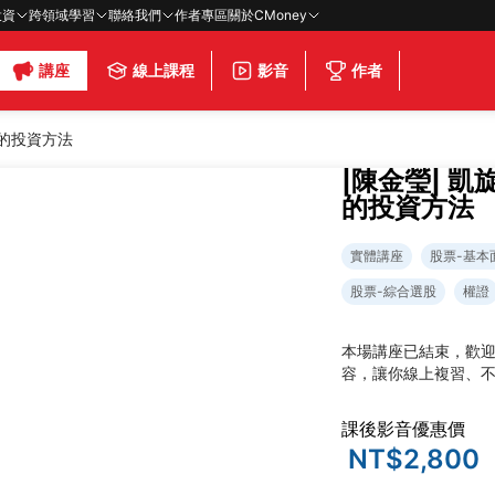
投資
跨領域學習
聯絡我們
作者專區
關於CMoney
講座
線上課程
影音
作者
賺的投資方法
|陳金瑩| 
的投資方法
實體講座
股票-基本
股票-綜合選股
權證
本場講座已結束，歡
容，讓你線上複習、
課後影音優惠價
NT$2,800