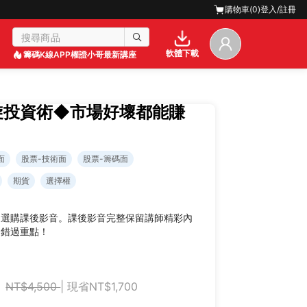
購物車(
0
)
登入/註冊
軟體下載
籌碼K線APP
權證小哥最新講座
凱旋投資術◆市場好壞都能賺
面
股票-技術面
股票-籌碼面
期貨
選擇權
迎選購課後影音。課後影音完整保留講師精彩內
不錯過重點！
NT$4,500
| 現省NT$1,700