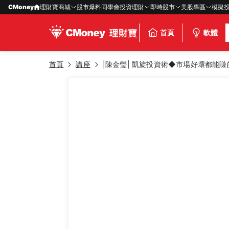
CMoney
理財寶商城
股市爆料同學會
投資理財
即時股市
美股專區
模擬
首頁
軟體
首頁
講座
|陳金瑩| 凱旋投資術◆市場好壞都能