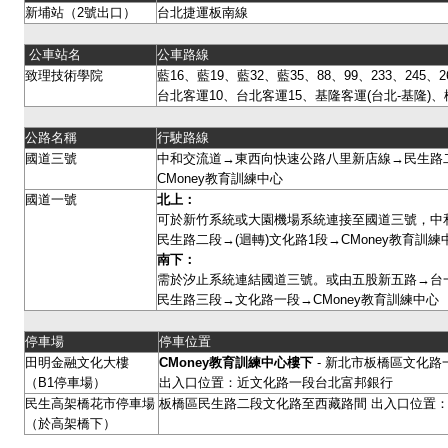
新埔站（2號出口）
台北捷運板南線
公車站名
公車路線
致理技術學院
藍16、藍19、藍32、藍35、88、99、233、245、26
台北客運10、台北客運15、基隆客運(台北-基隆)、
公路名稱
行駛路線
國道三號
中和交流道→東西向快速公路八里新店線→民生路二
CMoney教育訓練中心
國道一號
北上：
可於新竹系統或大園機場系統連接至國道三號，中
民生路二段→(迴轉)文化路1段→CMoney教育訓
南下：
需於汐止系統連結國道三號。或由五股新五路→台
民生路三段→文化路一段→CMoney教育訓練中心
停車場
停車位置
田明金融文化大樓
CMoney
教育訓練中心樓下
- 新北市板橋區文化路一
（B1停車場）
出入口位置：近文化路一段台北富邦銀行
民生高架橋花市停車場
板橋區民生路二段文化路至西藏路間 出入口位置：
（於高架橋下）