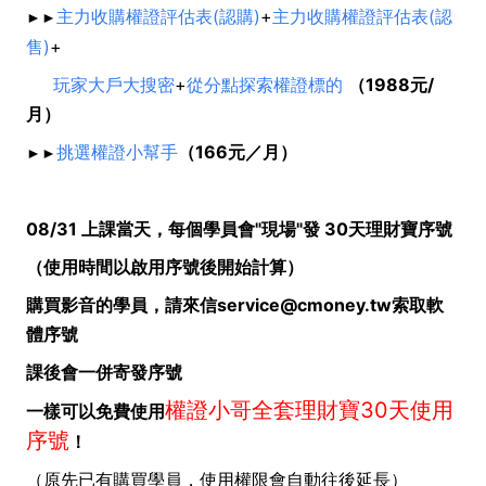
主力收購權證評估表(認購)
+
主力收購權證評估表(認
►►
售)
+
玩家大戶大搜密
+
從分點探索權證標的
（1988元/
月）
挑選權證小幫手
（166元／月）
►►
08/31 上課當天，每個學員會"現場"發 30天理財寶序號
（使用時間以啟用序號後開始計算）
購買影音的學員，請來信service@cmoney.tw
索取軟
體序號
課後會一併寄發序號
權證小哥全套理財寶30天使用
一樣可以免費使用
序號
！
（原先已有購買學員，使用權限會自動往後延長）