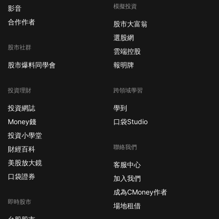
模擬投資
影音
合作作者
股市大富翁
選股網
股市社群
雲端控股
股市爆料同學會
報明牌
投資理財
跨領域學習
投資網誌
學到
Money錢
口袋Studio
投資小學堂
聯絡我們
財經百科
美股放大鏡
客服中心
口袋證券
加入我們
成為CMoney作者
即時股市
場地租借