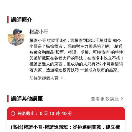
講師簡介
權證小哥
權證小哥 從歸零3次，靠權證到滾出千萬財富 如今
小哥是全職操盤者， 藉由對主力籌碼的了解、 精通
各種金融商品(股票、權證、期權、可轉債等)的特性
與破解藏匿在各種大戶的手法，在市場中屹立不搖！
權證是迷人的東西，但成功的人只有2% 小哥希望領
著大家，透過精進投資技巧 一起成為股市的贏家。
前往講師個人頁
講師其他講座
查看更多講座
報名截止：
0
天
13
時
40
分
(高雄)權證小哥-權證進階班：從挑選到實戰，建立權