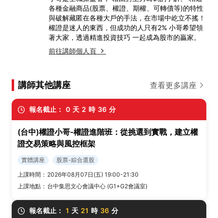
各種金融商品(股票、權證、期權、可轉債等)的特性
與破解藏匿在各種大戶的手法，在市場中屹立不搖！
權證是迷人的東西，但成功的人只有2% 小哥希望領
著大家，透過精進投資技巧 一起成為股市的贏家。
前往講師個人頁
講師其他講座
查看更多講座
報名截止：
0
天
2
時
36
分
(台中)權證小哥-權證進階班：從挑選到實戰，建立權
證交易策略與風控框架
實體講座
股票-綜合選股
上課時間：
2026年08月07日(五) 19:00-21:30
上課地點：
台中集思文心會議中心 (G1+G2會議室)
報名截止：
1
天
21
時
36
分