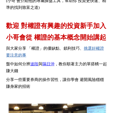
(小哥 會介紹他的專屬操盤工具，幫助你 投資更快速、精
準的找到致富之道)
歡迎 對權證有興趣的投資新手加入
小哥會從 權證的基本概念開始講起
與大家分享 「權證」的優缺點、鎖利技巧、
挑選好權證
要注意的事
盤中如何分辨
波段
與
隔日沖
，教你順著主力的單搭轎一起
賺大錢
分享一些重要券商的操作習性，讓你學會 避開風險穩穩
賺身家的招術