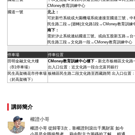
CMoney教育訓練中心
國道一號
北上：
可於新竹系統或大園機場系統連接至國道三號，中
民生路二段→(迴轉)文化路1段→CMoney教育訓
南下：
需於汐止系統連結國道三號。或由五股新五路→台
民生路三段→文化路一段→CMoney教育訓練中心
停車場
停車位置
田明金融文化大樓
CMoney
教育訓練中心樓下
- 新北市板橋區文化路一
（B1停車場）
出入口位置：近文化路一段台北富邦銀行
民生高架橋花市停車場
板橋區民生路二段文化路至西藏路間 出入口位置：
（於高架橋下）
講師簡介
權證小哥
權證小哥 從歸零3次，靠權證到滾出千萬財富 如今
小哥是全職操盤者， 藉由對主力籌碼的了解、 精通