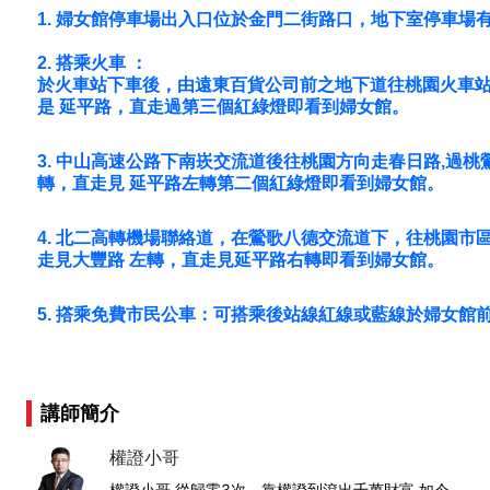
1.
婦女館停車場出入口位於金門二街路口，地下室停車場有
2.
搭乘火車 ：
於火車站下車後，由遠東百貨公司前之地下道往桃園火車
是 延平路，直走過第三個紅綠燈即看到婦女館。
3.
中山高速公路下南崁交流道後往桃園方向走春日路,過桃
轉，直走見 延平路左轉第二個紅綠燈即看到婦女館。
4.
北二高轉機場聯絡道，在鶯歌八德交流道下，往桃園市
走見大豐路 左轉，直走見延平路右轉即看到婦女館。
5.
撘乘免費市民公車：可搭乘後站線紅線或藍線於婦女館
講師簡介
權證小哥
權證小哥 從歸零3次，靠權證到滾出千萬財富 如今