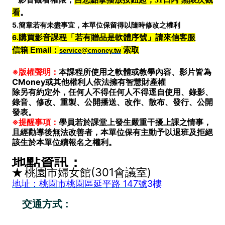
看
。
5.簡章若有未盡事宜，本單位保留得以隨時修改之權利
6.
購買影音課程「若有贈品是軟體序號」請來信客服
信箱 Email：
索取
service@cmoney.tw
※版權聲明：
本課程所使用之軟體或教學內容、影片皆為
CMoney或其他權利人依法擁有智慧財產權
除另有約定外，任何人不得任何人不得逕自使用、錄影、
錄音、修改、重製、公開播送、改作、散布、發行、公開
發表。
※提醒事項：
學員若於課堂上發生嚴重干擾上課之情事，
且經勸導後無法改善者，本單位保有主動予以退班及拒絕
該生於本單位續報名之權利。
地點資訊：
桃園市婦女館(301會議室)
★
地址：桃園市桃園區延平路 147號
3樓
交通方式 :