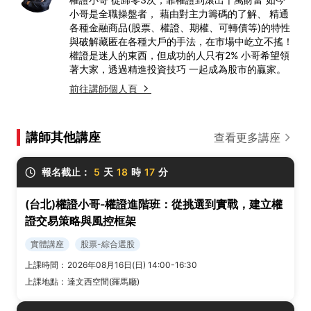
小哥是全職操盤者， 藉由對主力籌碼的了解、 精通
各種金融商品(股票、權證、期權、可轉債等)的特性
與破解藏匿在各種大戶的手法，在市場中屹立不搖！
權證是迷人的東西，但成功的人只有2% 小哥希望領
著大家，透過精進投資技巧 一起成為股市的贏家。
前往講師個人頁
講師其他講座
查看更多講座
報名截止：
5
天
18
時
17
分
(台北)權證小哥-權證進階班：從挑選到實戰，建立權
證交易策略與風控框架
實體講座
股票-綜合選股
上課時間：
2026年08月16日(日) 14:00-16:30
上課地點：
達文西空間(羅馬廳)