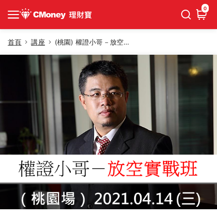
0
首頁
講座
(桃園) 權證小哥－放空實戰班