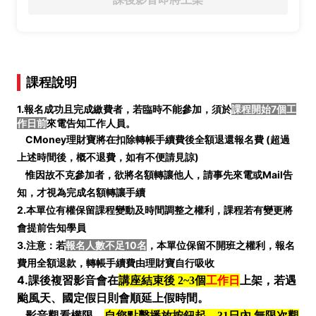
課程說明
1.報名成功且完成繳費者，若臨時不能參加，須於
課程開始7個工
作日前
來電告知工作人員。
CMoney理財寶將在扣除轉帳手續費後全額退還報名費 (
超過
上述時間後，概不退費，如有不便請見諒)
惟因故不克參加者，欲將名額轉讓他人，請事先來電或Mail告
知，才視為完成名額轉讓手續
2.本單位有權保留課程變動及時間調整之權利，課程若有變更將
會提前告知學員
3.注意：若
報名人數不足10名
，本單位保留不開班之權利，報名
費用全額退款，轉帳手續費由理財寶自行吸收
4.
課後複習影音會在
講座結束後 2~3個
工作日
上架，若遇
颱風天、國定假日則會順延上假時間。
影音觀看權限，
自您點擊播放按鈕起，31日內 無限次觀