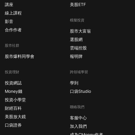
講座
美股ETF
線上課程
模擬投資
影音
合作作者
股市大富翁
選股網
股市社群
雲端控股
股市爆料同學會
報明牌
投資理財
跨領域學習
投資網誌
學到
Money錢
口袋Studio
投資小學堂
聯絡我們
財經百科
美股放大鏡
客服中心
口袋證券
加入我們
成為CMoney作者