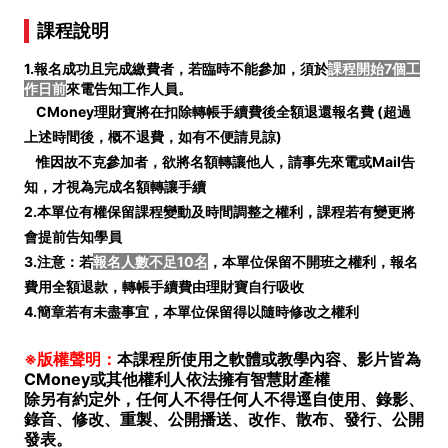
課程說明
1.報名成功且完成繳費者，若臨時不能參加，須於
課程開始7個工
作日前
來電告知工作人員。
CMoney理財寶將在扣除轉帳手續費後全額退還報名費 (
超過
上述時間後，概不退費，如有不便請見諒)
惟因故不克參加者，欲將名額轉讓他人，請事先來電或Mail告
知，才視為完成名額轉讓手續
2.本單位有權保留課程變動及時間調整之權利，課程若有變更將
會提前告知學員
3.注意：若
報名人數不足10名
，本單位保留不開班之權利，報名
費用全額退款，轉帳手續費由理財寶自行吸收
4.簡章若有未盡事宜，本單位保留得以隨時修改之權利
※版權聲明：
本課程所使用之軟體或教學內容、影片皆為
CMoney或其他權利人依法擁有智慧財產權
除另有約定外，任何人不得任何人不得逕自使用、錄影、
錄音、修改、重製、公開播送、改作、散布、發行、公開
發表。