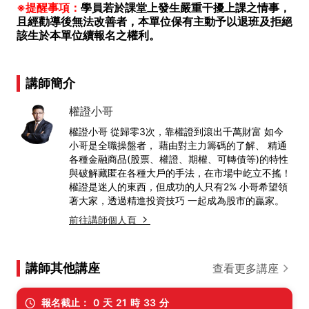
※提醒事項：
學員若於課堂上發生嚴重干擾上課之情事，
且經勸導後無法改善者，本單位保有主動予以退班及拒絕
該生於本單位續報名之權利。
講師簡介
權證小哥
權證小哥 從歸零3次，靠權證到滾出千萬財富 如今
小哥是全職操盤者， 藉由對主力籌碼的了解、 精通
各種金融商品(股票、權證、期權、可轉債等)的特性
與破解藏匿在各種大戶的手法，在市場中屹立不搖！
權證是迷人的東西，但成功的人只有2% 小哥希望領
著大家，透過精進投資技巧 一起成為股市的贏家。
前往講師個人頁
講師其他講座
查看更多講座
報名截止：
0
天
21
時
33
分